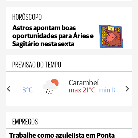
HORÓSCOPO
Astros apontam boas
oportunidades para Áries e
Sagitário nesta sexta
PREVISÃO DO TEMPO
Carambeí
in 18°C
max 21°C
min 18°C
EMPREGOS
Trabalhe como azulejista em Ponta