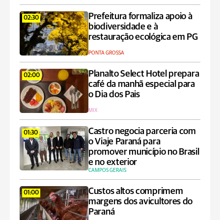
Prefeitura formaliza apoio à
02:30
biodiversidade e à
restauração ecológica em PG
PONTA GROSSA
Planalto Select Hotel prepara
02:00
café da manhã especial para
o Dia dos Pais
MIX
Castro negocia parceria com
01:30
o Viaje Paraná para
promover município no Brasil
e no exterior
CAMPOS GERAIS
Custos altos comprimem
01:00
margens dos avicultores do
Paraná