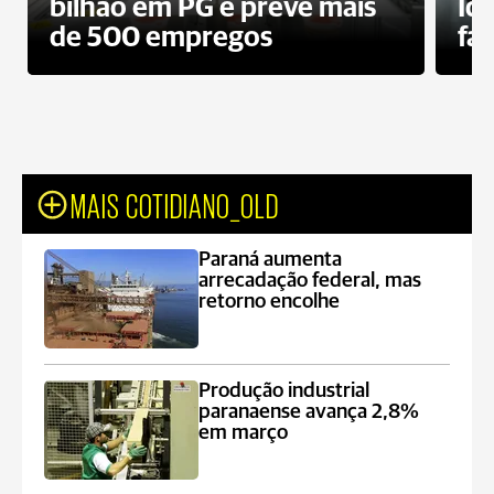
bilhão em PG e prevê mais
Id
de 500 empregos
fa
MAIS COTIDIANO_OLD
Paraná aumenta
arrecadação federal, mas
retorno encolhe
Produção industrial
paranaense avança 2,8%
em março