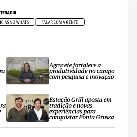
NTERAGIR
ÍCIAS NO WHATS
FALAR COM A GENTE
Agrocete fortalece a
ra
produtividade no campo
com pesquisa e inovação
Estação Grill aposta em
ara
tradição e novas
e
experiências para
conquistar Ponta Grossa