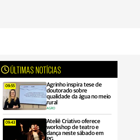
ÚLTIMAS NOTÍCIAS
Agrinho inspira tese de
09:55
doutorado sobre
qualidade da água no meio
rural
AGRO
Ateliê Criativo oferece
09:43
workshop de teatro e
dança neste sábado em
PG