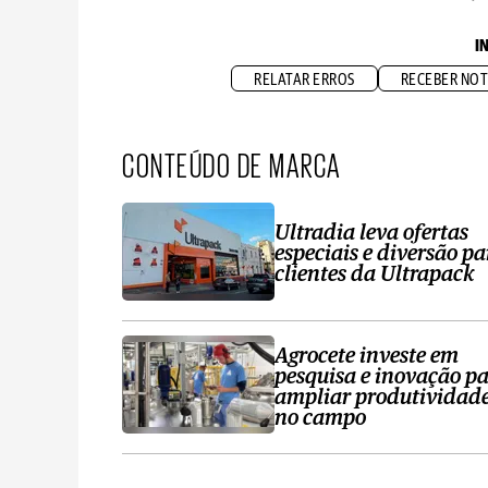
I
RELATAR ERROS
RECEBER NOT
CONTEÚDO DE MARCA
Ultradia leva ofertas
especiais e diversão pa
clientes da Ultrapack
Agrocete investe em
pesquisa e inovação p
ampliar produtividad
no campo