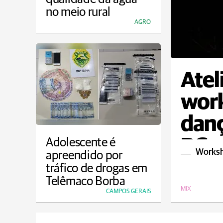
no meio rural
AGRO
Atel
work
danç
PG
Adolescente é
Worksh
apreendido por
tráfico de drogas em
Telêmaco Borba
MIX
CAMPOS GERAIS