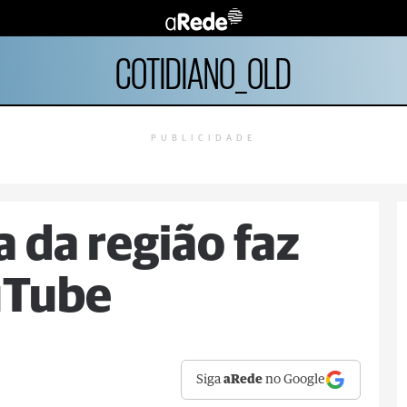
COTIDIANO_OLD
PUBLICIDADE
 da região faz
uTube
Siga
aRede
no Google