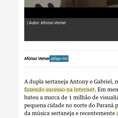
|
Autor: Afonso Verner
Afonso Verner
@Siga-me
A dupla sertaneja Antony e Gabriel, 
fazendo sucesso na internet
. Em men
bateu a marca de 1 milhão de visuali
pequena cidade no norte do Paraná p
da música sertaneja e recentemente