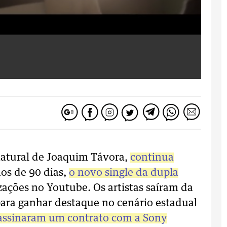
natural de Joaquim Távora,
continua
os de 90 dias,
o novo single da dupla
zações no Youtube. Os artistas saíram da
ara ganhar destaque no cenário estadual
assinaram um contrato com a Sony