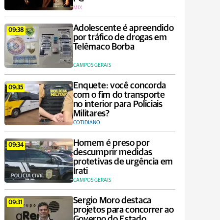
MIX
Adolescente é apreendido
09:38
por tráfico de drogas em
Telêmaco Borba
CAMPOS GERAIS
Enquete: você concorda
09:35
com o fim do transporte
no interior para Policiais
Militares?
COTIDIANO
Homem é preso por
09:34
descumprir medidas
protetivas de urgência em
Irati
CAMPOS GERAIS
Sergio Moro destaca
09:31
projetos para concorrer ao
Governo do Estado