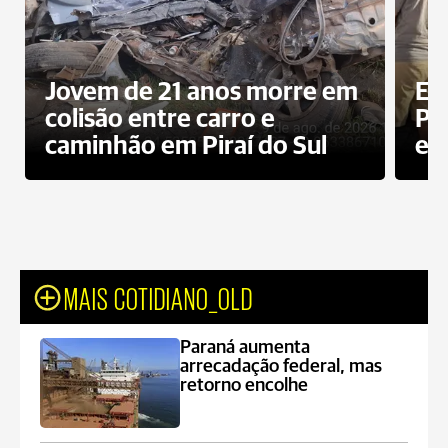
Jovem de 21 anos morre em
Ex
colisão entre carro e
Pe
caminhão em Piraí do Sul
en
MAIS COTIDIANO_OLD
Paraná aumenta
arrecadação federal, mas
retorno encolhe