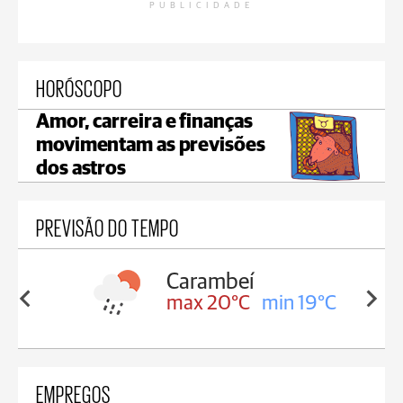
PUBLICIDADE
HORÓSCOPO
Amor, carreira e finanças
movimentam as previsões
dos astros
PREVISÃO DO TEMPO
Carambeí
in 19°C
max 20°C
min 19°C
EMPREGOS