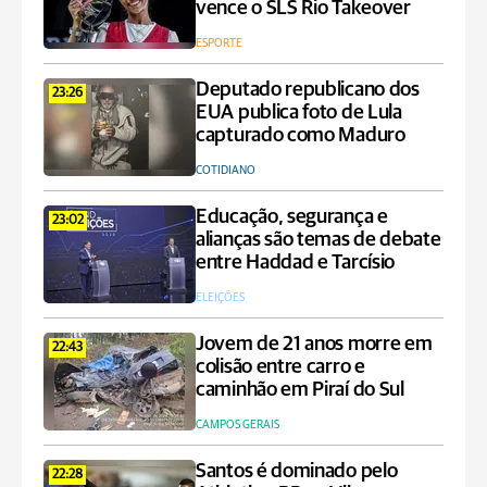
vence o SLS Rio Takeover
ESPORTE
Deputado republicano dos
23:26
EUA publica foto de Lula
capturado como Maduro
COTIDIANO
Educação, segurança e
23:02
alianças são temas de debate
entre Haddad e Tarcísio
ELEIÇÕES
Jovem de 21 anos morre em
22:43
colisão entre carro e
caminhão em Piraí do Sul
CAMPOS GERAIS
Santos é dominado pelo
22:28