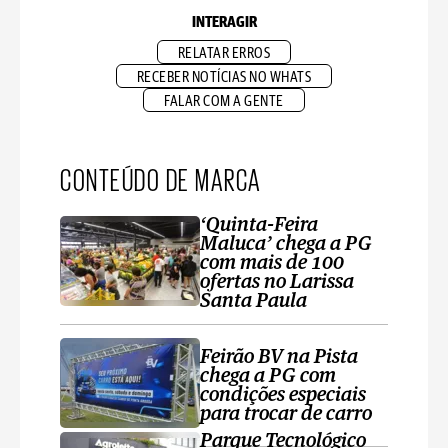
INTERAGIR
RELATAR ERROS
RECEBER NOTÍCIAS NO WHATS
FALAR COM A GENTE
CONTEÚDO DE MARCA
‘Quinta-Feira
Maluca’ chega a PG
com mais de 100
ofertas no Larissa
Santa Paula
Feirão BV na Pista
chega a PG com
condições especiais
para trocar de carro
Parque Tecnológico