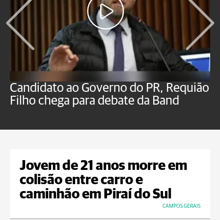
Candidato ao Governo do PR, Requião
S
Filho chega para debate da Band
p
B
Jovem de 21 anos morre em
colisão entre carro e
caminhão em Piraí do Sul
CAMPOS GERAIS