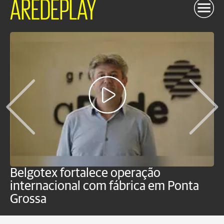
AREDEPLAY
Belgotex fortalece operação
J
internacional com fábrica em Ponta
a
Grossa