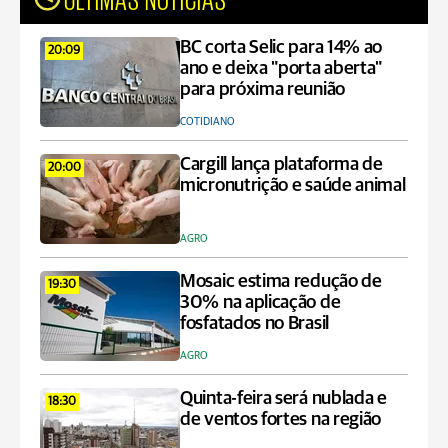
BC corta Selic para 14% ao
20:09
ano e deixa "porta aberta"
para próxima reunião
COTIDIANO
Cargill lança plataforma de
20:00
micronutrição e saúde animal
AGRO
Mosaic estima redução de
19:30
30% na aplicação de
fosfatados no Brasil
AGRO
Quinta-feira será nublada e
18:30
de ventos fortes na região