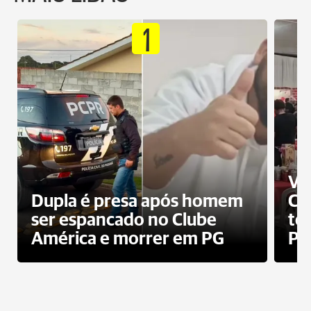
1
Ví
Dupla é presa após homem
Cl
ser espancado no Clube
te
América e morrer em PG
PG