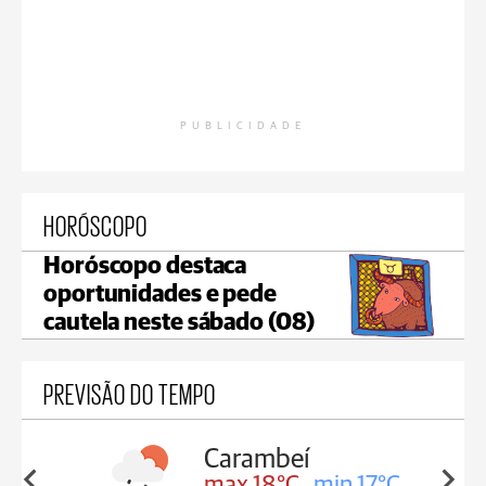
PUBLICIDADE
HORÓSCOPO
Horóscopo destaca
oportunidades e pede
cautela neste sábado (08)
PREVISÃO DO TEMPO
beí
Jaguariaíva
°C
min 17°C
max 19°C
min 18°C