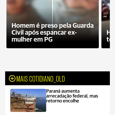
Homem é preso pela Guarda
Civil após espancar ex-
Ho
mulher em PG
te
MAIS COTIDIANO_OLD
Paraná aumenta
arrecadação federal, mas
retorno encolhe