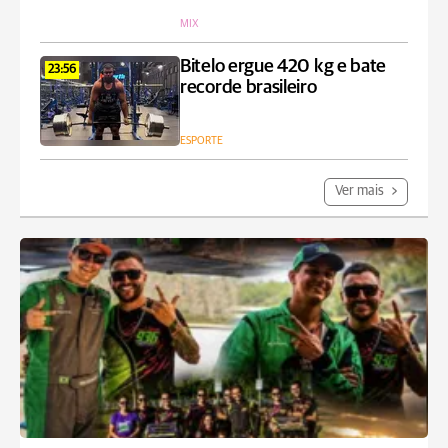
MIX
Bitelo ergue 420 kg e bate
23:56
recorde brasileiro
ESPORTE
Ver mais