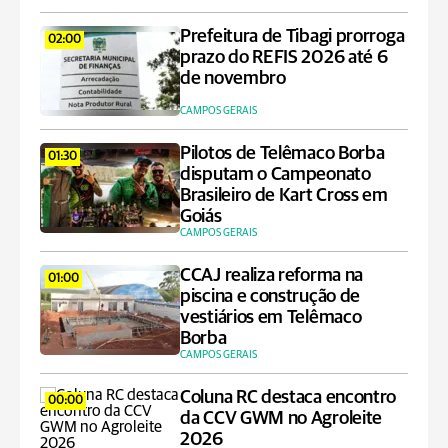
Prefeitura de Tibagi prorroga
02:00
prazo do REFIS 2026 até 6
de novembro
CAMPOS GERAIS
Pilotos de Telêmaco Borba
01:30
disputam o Campeonato
Brasileiro de Kart Cross em
Goiás
CAMPOS GERAIS
CCAJ realiza reforma na
01:00
piscina e construção de
vestiários em Telêmaco
Borba
CAMPOS GERAIS
Coluna RC destaca encontro
00:00
da CCV GWM no Agroleite
2026