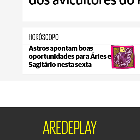
dos avicultores do
HORÓSCOPO
Astros apontam boas
Prudentópolis
oportunidades para Áries e
max 19°C
min 17°C
Sagitário nesta sexta
AREDEPLAY