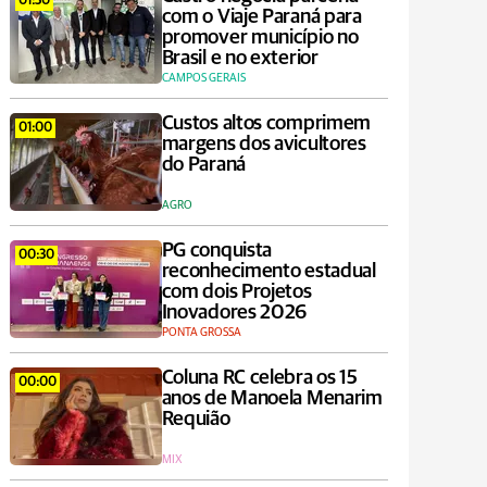
01:30
com o Viaje Paraná para
promover município no
Brasil e no exterior
CAMPOS GERAIS
Custos altos comprimem
01:00
margens dos avicultores
do Paraná
AGRO
PG conquista
00:30
reconhecimento estadual
com dois Projetos
Inovadores 2026
PONTA GROSSA
Coluna RC celebra os 15
00:00
anos de Manoela Menarim
Requião
MIX