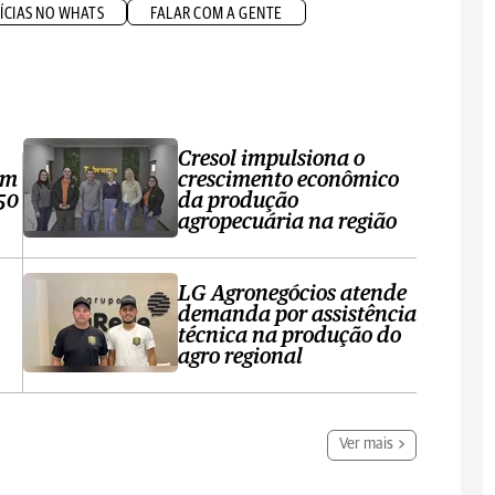
ÍCIAS NO WHATS
FALAR COM A GENTE
Cresol impulsiona o
om
crescimento econômico
50
da produção
agropecuária na região
LG Agronegócios atende
demanda por assistência
técnica na produção do
agro regional
Ver mais