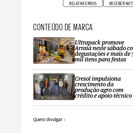
RELATAR ERROS
RECEBER NOT
CONTEÚDO DE MARCA
Ultrapack promove
Arraiá neste sábado c
degustações e mais de 
mil itens para festas
Cresol impulsiona
crescimento da
produção agro com
crédito e apoio técnico
Quero divulgar