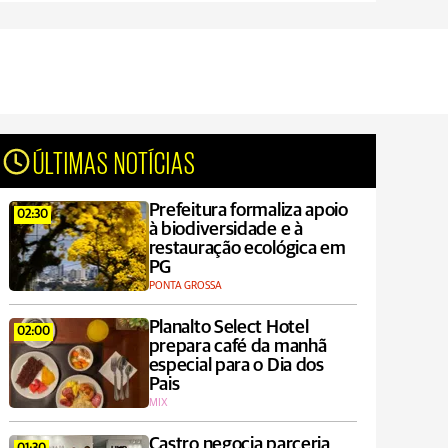
ÚLTIMAS NOTÍCIAS
Prefeitura formaliza apoio
02:30
à biodiversidade e à
restauração ecológica em
PG
PONTA GROSSA
Planalto Select Hotel
02:00
prepara café da manhã
especial para o Dia dos
Pais
MIX
Castro negocia parceria