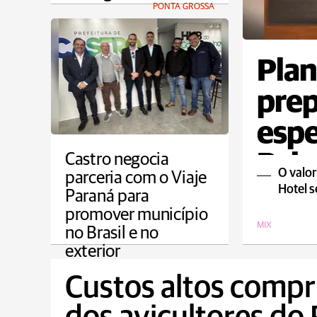
PONTA GROSSA
Plan
prep
espe
Pais
Castro negocia
O valor
parceria com o Viaje
Hotel s
Paraná para
promover município
MIX
no Brasil e no
exterior
CAMPOS GERAIS
Custos altos comp