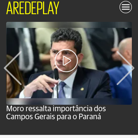
AREDEPLAY
Moro ressalta importância dos
E
Campos Gerais para o Paraná
m