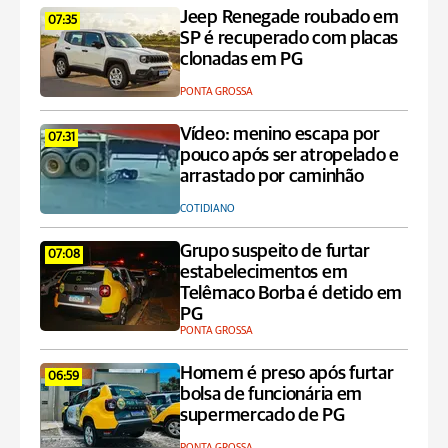
Jeep Renegade roubado em
07:35
SP é recuperado com placas
clonadas em PG
PONTA GROSSA
Vídeo: menino escapa por
07:31
pouco após ser atropelado e
arrastado por caminhão
COTIDIANO
Grupo suspeito de furtar
07:08
estabelecimentos em
Telêmaco Borba é detido em
PG
PONTA GROSSA
Homem é preso após furtar
06:59
bolsa de funcionária em
supermercado de PG
PONTA GROSSA