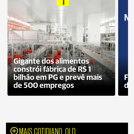
Gigante dos alimentos
constrói fábrica de RS 1
bilhão em PG e prevê mais
Fa
de 500 empregos
des
MAIS COTIDIANO_OLD