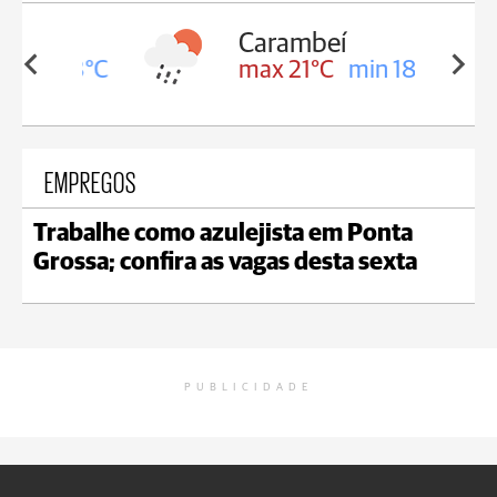
Carambeí
in 18°C
max 21°C
min 18°C
EMPREGOS
Trabalhe como azulejista em Ponta
Grossa; confira as vagas desta sexta
PUBLICIDADE