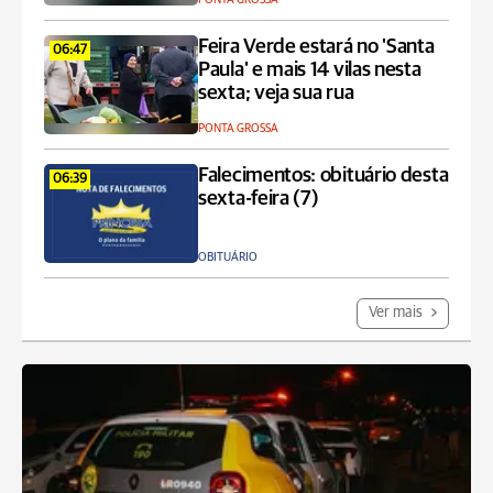
Feira Verde estará no 'Santa
06:47
Paula' e mais 14 vilas nesta
sexta; veja sua rua
PONTA GROSSA
Falecimentos: obituário desta
06:39
sexta-feira (7)
OBITUÁRIO
Ver mais