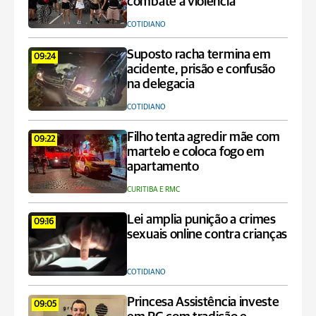
combate à violência
COTIDIANO
Suposto racha termina em
09:24
acidente, prisão e confusão
na delegacia
COTIDIANO
Filho tenta agredir mãe com
09:22
martelo e coloca fogo em
apartamento
CURITIBA E RMC
Lei amplia punição a crimes
09:16
sexuais online contra crianças
COTIDIANO
Princesa Assistência investe
09:05