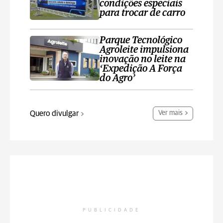
condições especiais
para trocar de carro
Parque Tecnológico
Agroleite impulsiona
inovação no leite na
‘Expedição A Força
do Agro’
Quero divulgar
Ver mais
PUBLICIDADE