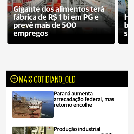
Gigante dos alimentos terá
fábrica de R$ 1 bi em PG e
Ho
prevê mais de 500
bo
empregos
su
MAIS COTIDIANO_OLD
Paraná aumenta
arrecadação federal, mas
retorno encolhe
Produção industrial