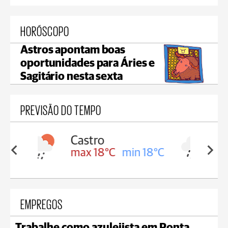
HORÓSCOPO
Astros apontam boas
oportunidades para Áries e
Sagitário nesta sexta
PREVISÃO DO TEMPO
Carambeí
in 18°C
max 18°C
min 17°C
EMPREGOS