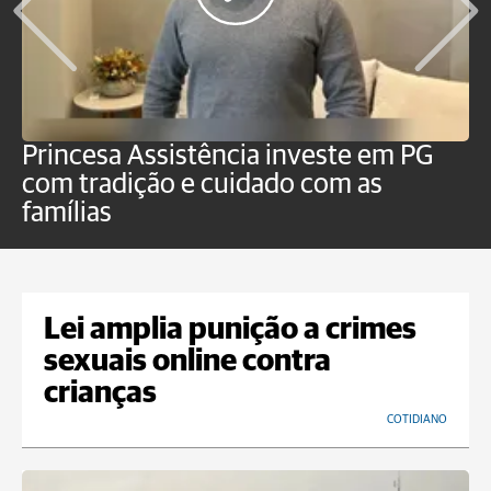
Princesa Assistência investe em PG
O
com tradição e cuidado com as
p
famílias
Lei amplia punição a crimes
sexuais online contra
crianças
COTIDIANO