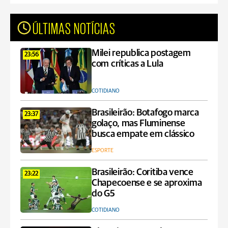
ÚLTIMAS NOTÍCIAS
Milei republica postagem
23:56
com críticas a Lula
COTIDIANO
Brasileirão: Botafogo marca
23:37
golaço, mas Fluminense
busca empate em clássico
ESPORTE
Brasileirão: Coritiba vence
23:22
Chapecoense e se aproxima
do G5
COTIDIANO