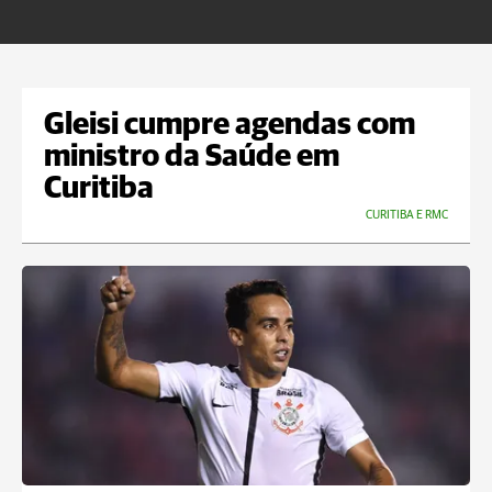
m
Gleisi cumpre agendas com
ministro da Saúde em
Curitiba
CURITIBA E RMC