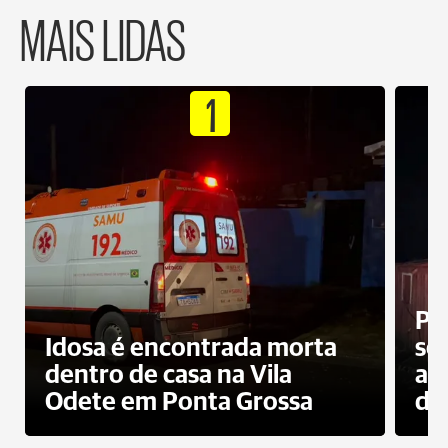
MAIS LIDAS
1
Pr
Idosa é encontrada morta
sec
dentro de casa na Vila
ap
Odete em Ponta Grossa
do