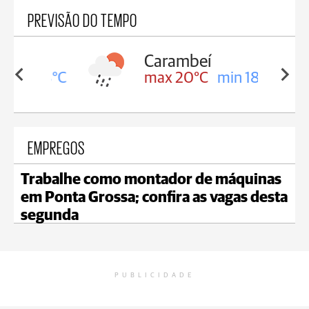
PREVISÃO DO TEMPO
Carambeí
in 18°C
max 20°C
min 18°C
EMPREGOS
Trabalhe como montador de máquinas
em Ponta Grossa; confira as vagas desta
segunda
PUBLICIDADE