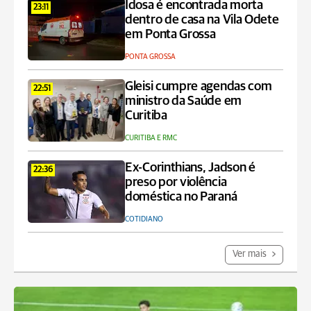
Idosa é encontrada morta
23:11
dentro de casa na Vila Odete
em Ponta Grossa
PONTA GROSSA
Gleisi cumpre agendas com
22:51
ministro da Saúde em
Curitiba
CURITIBA E RMC
Ex-Corinthians, Jadson é
22:36
preso por violência
doméstica no Paraná
COTIDIANO
Ver mais