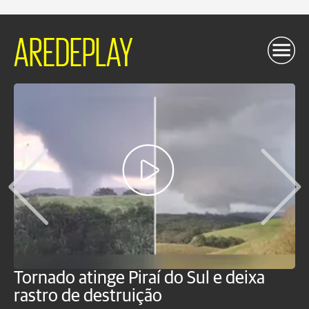
AREDEPLAY
Tornado atinge Piraí do Sul e deixa
H
rastro de destruição
C