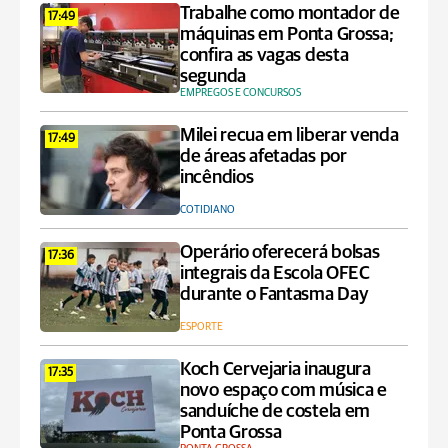
Trabalhe como montador de
17:49
máquinas em Ponta Grossa;
confira as vagas desta
segunda
EMPREGOS E CONCURSOS
Milei recua em liberar venda
17:49
de áreas afetadas por
incêndios
COTIDIANO
Operário oferecerá bolsas
17:36
integrais da Escola OFEC
durante o Fantasma Day
ESPORTE
Koch Cervejaria inaugura
17:35
novo espaço com música e
sanduíche de costela em
Ponta Grossa