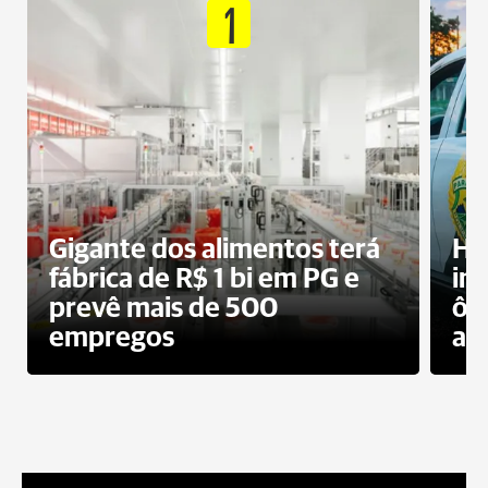
1
Gigante dos alimentos terá
Ho
fábrica de R$ 1 bi em PG e
im
prevê mais de 500
ôn
empregos
ac