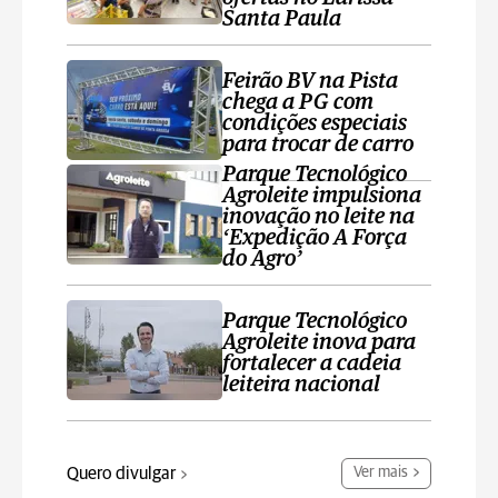
Santa Paula
Feirão BV na Pista
chega a PG com
condições especiais
para trocar de carro
Parque Tecnológico
Agroleite impulsiona
inovação no leite na
‘Expedição A Força
do Agro’
Parque Tecnológico
Agroleite inova para
fortalecer a cadeia
leiteira nacional
Quero divulgar
Ver mais