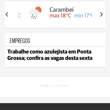
Carambeí
in 18°C
max 18°C
min 17°C
EMPREGOS
Trabalhe como azulejista em Ponta
Grossa; confira as vagas desta sexta
PUBLICIDADE