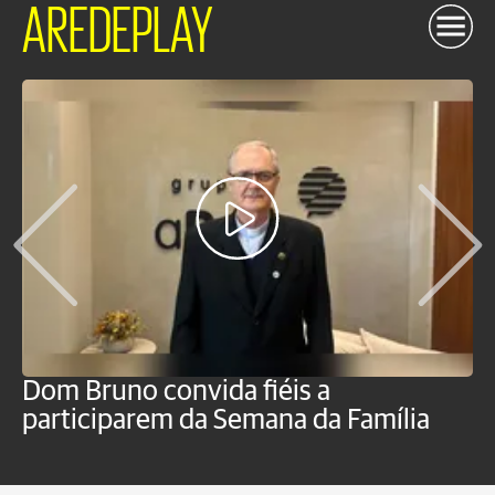
AREDEPLAY
Dom Bruno convida fiéis a
D
participarem da Semana da Família
p