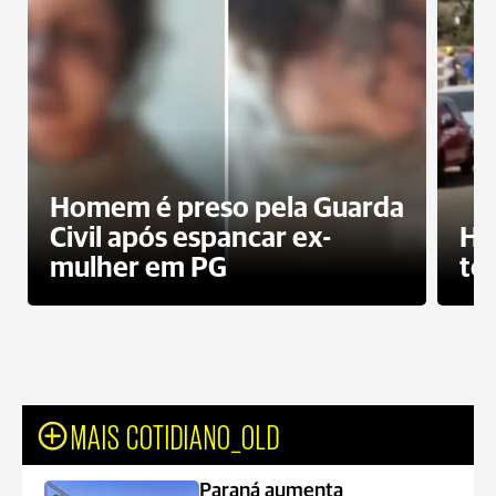
Homem é preso pela Guarda
Civil após espancar ex-
Ho
mulher em PG
te
MAIS COTIDIANO_OLD
Paraná aumenta