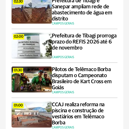
Prefeitura de Tibagi e
02:30
Sanepar ampliam rede de
abastecimento de água em
distrito
CAMPOS GERAIS
Prefeitura de Tibagi prorroga
02:00
prazo do REFIS 2026 até 6
de novembro
CAMPOS GERAIS
Pilotos de Telêmaco Borba
01:30
disputam o Campeonato
Brasileiro de Kart Cross em
Goiás
CAMPOS GERAIS
CCAJ realiza reforma na
01:00
piscina e construção de
vestiários em Telêmaco
Borba
CAMPOS GERAIS