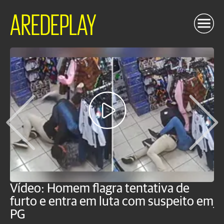
AREDEPLAY
Vídeo: Homem flagra tentativa de
B
furto e entra em luta com suspeito em
j
PG