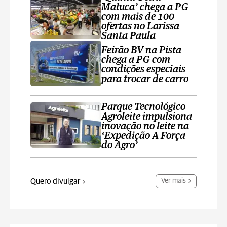
Maluca’ chega a PG
com mais de 100
ofertas no Larissa
Santa Paula
Feirão BV na Pista
chega a PG com
condições especiais
para trocar de carro
Parque Tecnológico
Agroleite impulsiona
inovação no leite na
‘Expedição A Força
do Agro’
Quero divulgar
Ver mais