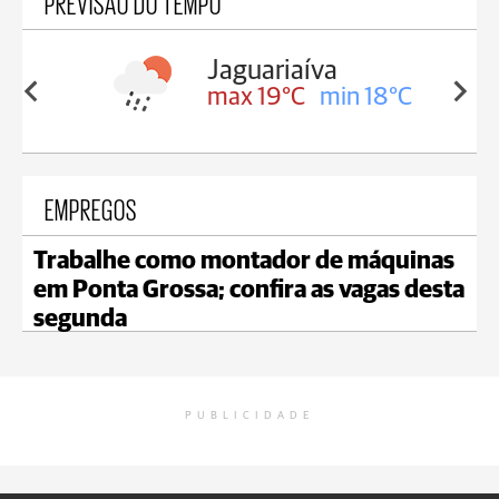
PREVISÃO DO TEMPO
a
Tibagi
in 18°C
max 19°C
min 18°C
EMPREGOS
Trabalhe como montador de máquinas
em Ponta Grossa; confira as vagas desta
segunda
PUBLICIDADE