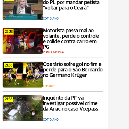
do PL por mandar petista
“voltar para o Ceará”
COTIDIANO
Motorista passa mal ao
22:23
volante, perde o controle
e colide contra carro em
PG
PONTA GROSSA
Operário sofre gol no fim e
21:56
perde para o São Bernardo
no Germano Krüger
ESPORTE
Inquérito da PF vai
21:38
investigar possível crime
da Anac no caso Voepass
COTIDIANO