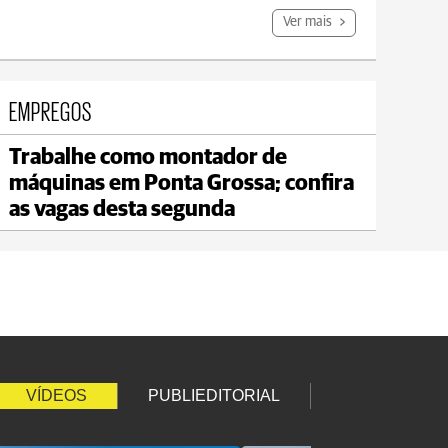
Ver mais
EMPREGOS
Trabalhe como montador de
Jaguariaíva
máquinas em Ponta Grossa; confira
max 19°C
min 18°C
as vagas desta segunda
VÍDEOS
PUBLIEDITORIAL