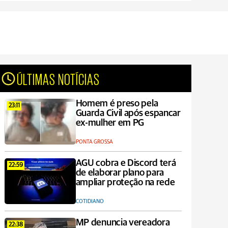
ÚLTIMAS NOTÍCIAS
Homem é preso pela
23:11
Guarda Civil após espancar
ex-mulher em PG
PONTA GROSSA
AGU cobra e Discord terá
22:59
de elaborar plano para
ampliar proteção na rede
COTIDIANO
MP denuncia vereadora
22:38