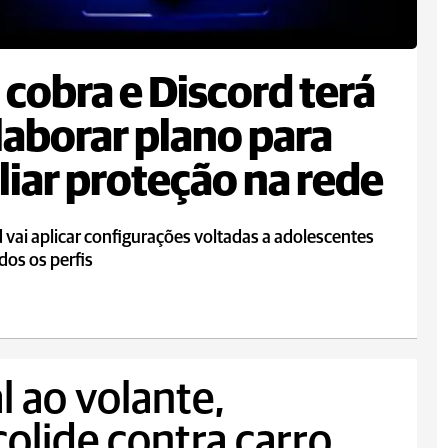
cobra e Discord terá
laborar plano para
iar proteção na rede
 vai aplicar configurações voltadas a adolescentes
dos os perfis
l ao volante,
colide contra carro