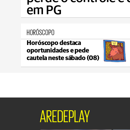
em PG
HORÓSCOPO
Horóscopo destaca
Castro
oportunidades e pede
max 18°C
min 18°C
cautela neste sábado (08)
AREDEPLAY