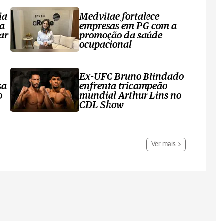
ia
Medvitae fortalece
ta
empresas em PG com a
ar
promoção da saúde
ocupacional
Ex-UFC Bruno Blindado
sa
enfrenta tricampeão
o
mundial Arthur Lins no
CDL Show
Ver mais