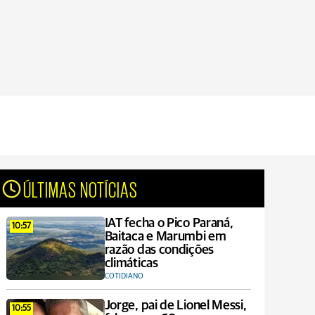
ÚLTIMAS NOTÍCIAS
IAT fecha o Pico Paraná,
10:57
Baitaca e Marumbi em
razão das condições
climáticas
COTIDIANO
Jorge, pai de Lionel Messi,
10:55