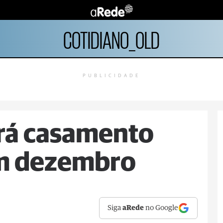
COTIDIANO_OLD
PUBLICIDADE
rá casamento
m dezembro
Siga
aRede
no Google