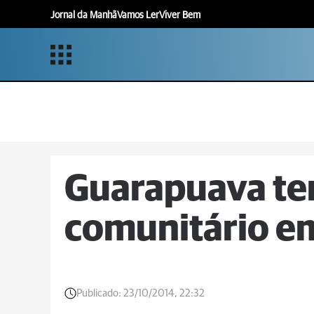
Jornal da Manhã
Vamos Ler
Viver Bem
Guarapuava te
comunitário e
Publicado:
23/10/2014, 22:32