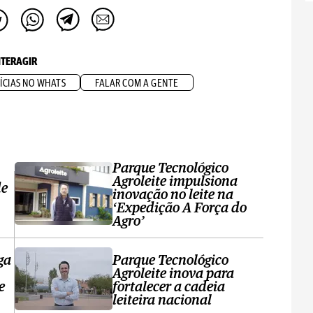
NTERAGIR
ÍCIAS NO WHATS
FALAR COM A GENTE
Parque Tecnológico
Agroleite impulsiona
de
inovação no leite na
‘Expedição A Força do
Agro’
ga
Parque Tecnológico
Agroleite inova para
e
fortalecer a cadeia
leiteira nacional