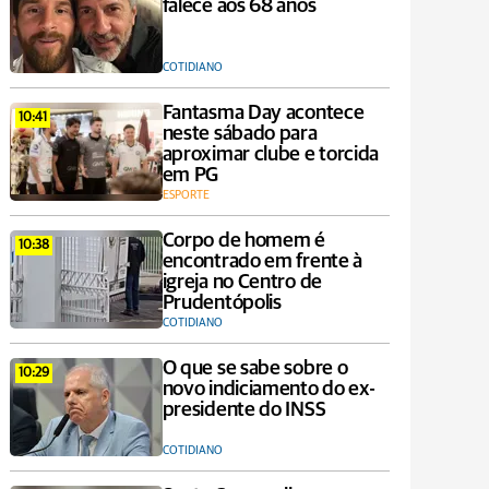
falece aos 68 anos
COTIDIANO
Fantasma Day acontece
10:41
neste sábado para
aproximar clube e torcida
em PG
ESPORTE
Corpo de homem é
10:38
encontrado em frente à
igreja no Centro de
Prudentópolis
COTIDIANO
O que se sabe sobre o
10:29
novo indiciamento do ex-
presidente do INSS
COTIDIANO