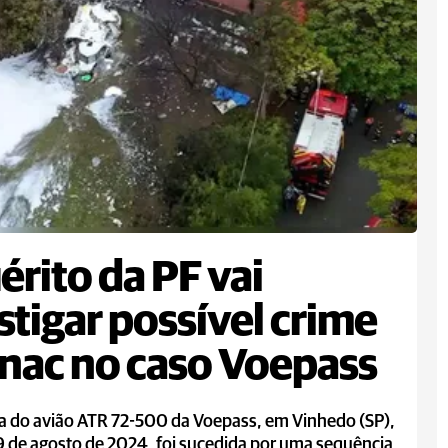
érito da PF vai
stigar possível crime
nac no caso Voepass
a do avião ATR 72-500 da Voepass, em Vinhedo (SP),
9 de agosto de 2024, foi sucedida por uma sequência