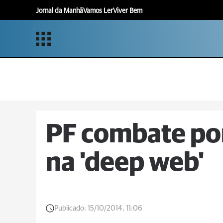
Jornal da Manhã
Vamos Ler
Viver Bem
PF combate por
na 'deep web'
Publicado:
15/10/2014, 11:06