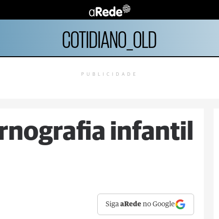
COTIDIANO_OLD
PUBLICIDADE
nografia infantil
Siga
aRede
no Google