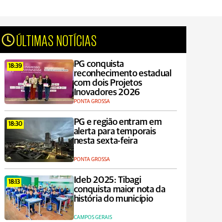
ÚLTIMAS NOTÍCIAS
PG conquista
18:39
reconhecimento estadual
com dois Projetos
Inovadores 2026
PONTA GROSSA
PG e região entram em
18:30
alerta para temporais
nesta sexta-feira
PONTA GROSSA
Ideb 2025: Tibagi
18:13
conquista maior nota da
história do município
CAMPOS GERAIS