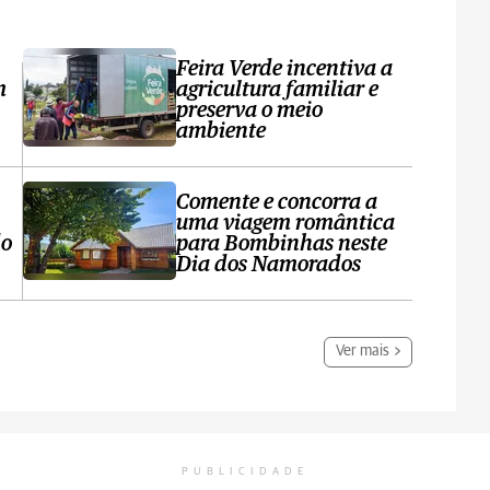
Feira Verde incentiva a
m
agricultura familiar e
preserva o meio
ambiente
Comente e concorra a
uma viagem romântica
do
para Bombinhas neste
Dia dos Namorados
Ver mais
PUBLICIDADE