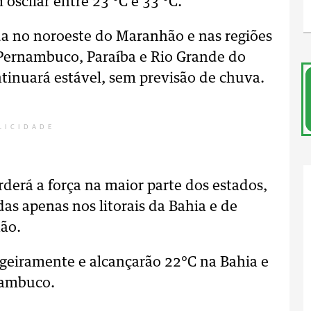
oscilar entre 23 °C e 33 °C.
da no noroeste do Maranhão e nas regiões
, Pernambuco, Paraíba e Rio Grande do
tinuará estável, sem previsão de chuva.
LICIDADE
erderá a força na maior parte dos estados,
as apenas nos litorais da Bahia e de
ão.
igeiramente e alcançarão 22°C na Bahia e
nambuco.