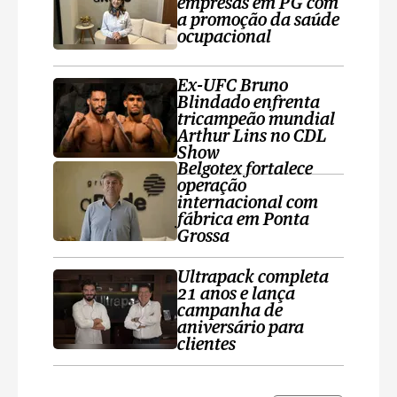
empresas em PG com
a promoção da saúde
ocupacional
Ex-UFC Bruno
Blindado enfrenta
tricampeão mundial
Arthur Lins no CDL
Show
Belgotex fortalece
operação
internacional com
fábrica em Ponta
Grossa
Ultrapack completa
21 anos e lança
campanha de
aniversário para
clientes