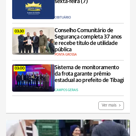
sexta-feira (7)
OBITUÁRIO
Conselho Comunitário de
03:30
Segurança completa 37 anos
e recebe título de utilidade
pública
PONTA GROSSA
Sistema de monitoramento
03:00
da frota garante prêmio
estadual ao prefeito de Tibagi
CAMPOS GERAIS
Ver mais