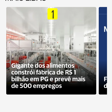
1
Gigante dos alimentos
constrói fábrica de RS 1
bilhão em PG e prevê mais
Fa
de 500 empregos
des