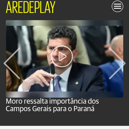
AREDEPLAY
Moro ressalta importância dos
E
Campos Gerais para o Paraná
m