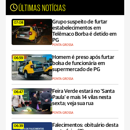
ÚLTIMAS NOTÍCIAS
Grupo suspeito de furtar
07:08
estabelecimentos em
Telêmaco Borba é detido em
PG
PONTA GROSSA
Homem é preso após furtar
06:59
bolsa de funcionária em
supermercado de PG
PONTA GROSSA
Feira Verde estará no 'Santa
06:47
Paula' e mais 14 vilas nesta
sexta; veja sua rua
PONTA GROSSA
Falecimentos: obituário desta
06:39