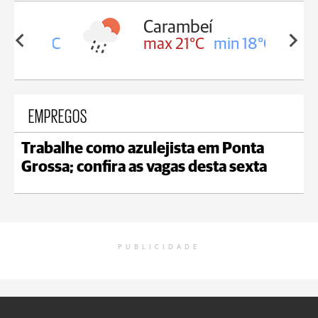
Carambeí
in 18°C
max 21°C
min 18°C
EMPREGOS
Trabalhe como azulejista em Ponta
Grossa; confira as vagas desta sexta
PUBLICIDADE