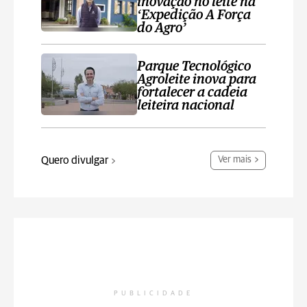
inovação no leite na
‘Expedição A Força
do Agro’
Parque Tecnológico
Agroleite inova para
fortalecer a cadeia
leiteira nacional
Quero divulgar
Ver mais
PUBLICIDADE