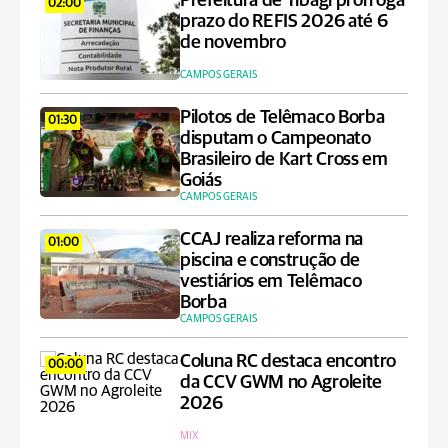
Prefeitura de Tibagi prorroga
02:00
prazo do REFIS 2026 até 6
de novembro
CAMPOS GERAIS
Pilotos de Telêmaco Borba
01:30
disputam o Campeonato
Brasileiro de Kart Cross em
Goiás
CAMPOS GERAIS
CCAJ realiza reforma na
01:00
piscina e construção de
vestiários em Telêmaco
Borba
CAMPOS GERAIS
Coluna RC destaca encontro
00:00
da CCV GWM no Agroleite
2026
MIX