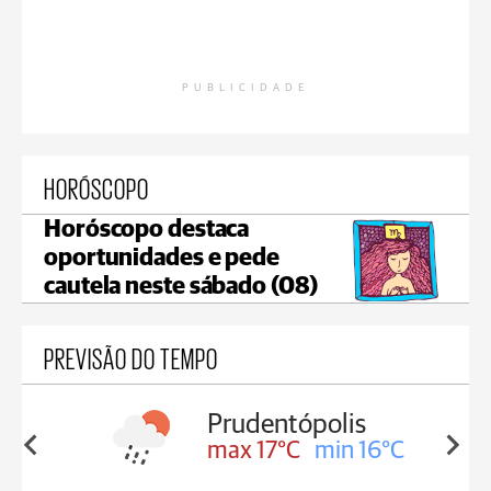
PUBLICIDADE
HORÓSCOPO
Horóscopo destaca
oportunidades e pede
cautela neste sábado (08)
PREVISÃO DO TEMPO
olis
Ivaí
in 16°C
max 18°C
min 17°C