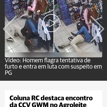
Vídeo: Homem flagra tentativa de
B
furto e entra em luta com suspeito em
j
PG
Coluna RC destaca encontro
da CCV GWM no Agroleite