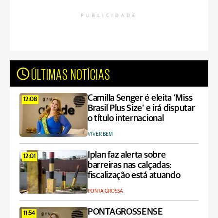
PUBLICIDADE
ÚLTIMAS NOTÍCIAS
Camilla Senger é eleita ‘Miss
12:08
Brasil Plus Size’ e irá disputar
o título internacional
VIVER BEM
Iplan faz alerta sobre
12:01
barreiras nas calçadas:
fiscalização está atuando
PONTA GROSSA
PONTAGROSSENSE
11:54