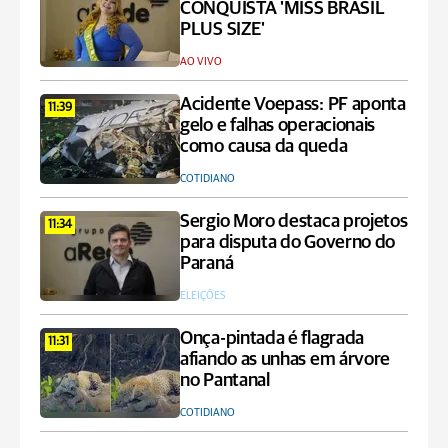
CONQUISTA 'MISS BRASIL
PLUS SIZE'
AO VIVO
Acidente Voepass: PF aponta
11:39
gelo e falhas operacionais
como causa da queda
COTIDIANO
Sergio Moro destaca projetos
11:34
para disputa do Governo do
Paraná
ELEIÇÕES
Onça-pintada é flagrada
11:31
afiando as unhas em árvore
no Pantanal
COTIDIANO