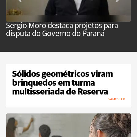
Sergio Moro destaca projetos para
O
disputa do Governo do Paraná
u
Sólidos geométricos viram
brinquedos em turma
multisseriada de Reserva
VAMOS LER