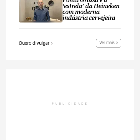
Ponta Grossa é a
‘estrela’ da Heineken
com moderna
indústria cervejeira
Quero divulgar
Ver mais
PUBLICIDADE