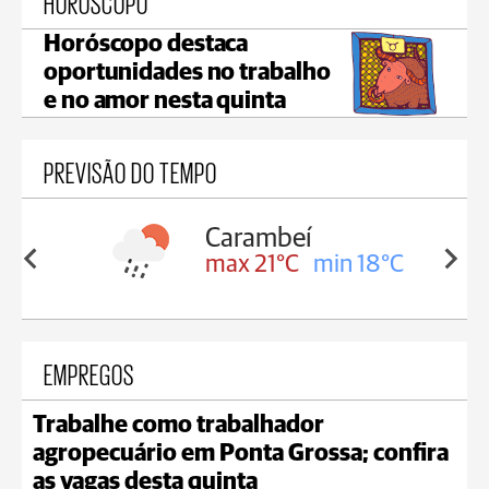
HORÓSCOPO
Horóscopo destaca
oportunidades no trabalho
e no amor nesta quinta
PREVISÃO DO TEMPO
Carambeí
in 18°C
max 21°C
min 18°C
EMPREGOS
Trabalhe como trabalhador
agropecuário em Ponta Grossa; confira
as vagas desta quinta