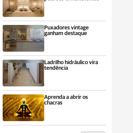
Puxadores vintage
ganham destaque
Ladrilho hidráulico vira
tendência
Aprenda a abrir os
chacras