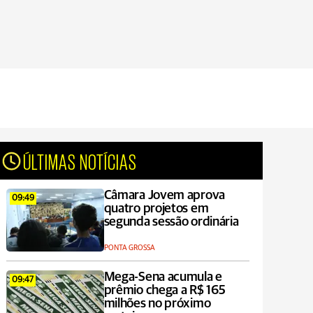
ÚLTIMAS NOTÍCIAS
Câmara Jovem aprova
09:49
quatro projetos em
segunda sessão ordinária
PONTA GROSSA
Mega-Sena acumula e
09:47
prêmio chega a R$ 165
milhões no próximo