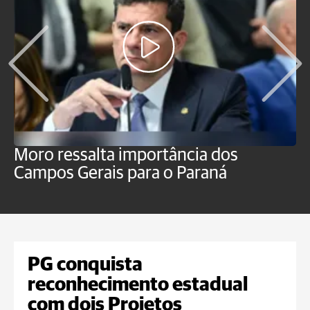
Moro ressalta importância dos
E
Campos Gerais para o Paraná
m
PG conquista
reconhecimento estadual
com dois Projetos