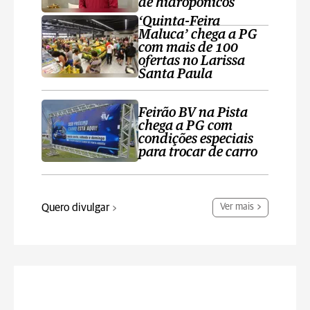
de hidropônicos
‘Quinta-Feira
Maluca’ chega a PG
com mais de 100
ofertas no Larissa
Santa Paula
Feirão BV na Pista
chega a PG com
condições especiais
para trocar de carro
Quero divulgar
Ver mais