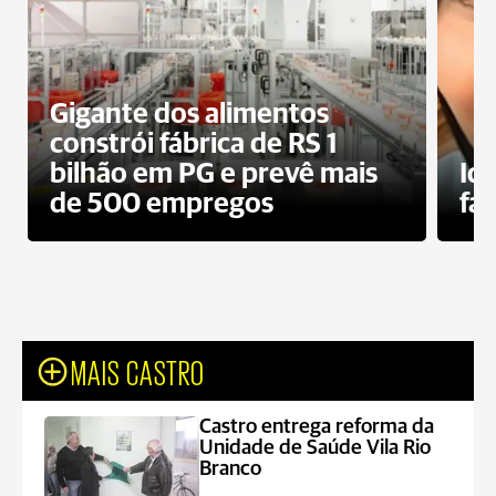
Gigante dos alimentos
constrói fábrica de RS 1
bilhão em PG e prevê mais
Id
de 500 empregos
fa
MAIS CASTRO
Castro entrega reforma da
Unidade de Saúde Vila Rio
Branco