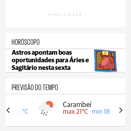
PUBLICIDADE
HORÓSCOPO
Astros apontam boas
oportunidades para Áries e
Sagitário nesta sexta
PREVISÃO DO TEMPO
Carambeí
in 18°C
max 21°C
min 18°C