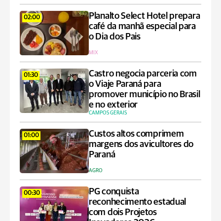
Planalto Select Hotel prepara
02:00
café da manhã especial para
o Dia dos Pais
MIX
Castro negocia parceria com
01:30
o Viaje Paraná para
promover município no Brasil
e no exterior
CAMPOS GERAIS
Custos altos comprimem
01:00
margens dos avicultores do
Paraná
AGRO
PG conquista
00:30
reconhecimento estadual
com dois Projetos