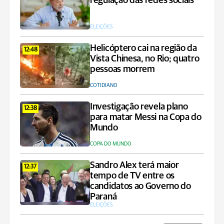
regulação das redes sociais
ELEIÇÕES
Helicóptero cai na região da
12:48
Vista Chinesa, no Rio; quatro
pessoas morrem
COTIDIANO
Investigação revela plano
12:38
para matar Messi na Copa do
Mundo
COPA DO MUNDO
Sandro Alex terá maior
12:37
tempo de TV entre os
candidatos ao Governo do
Paraná
ELEIÇÕES