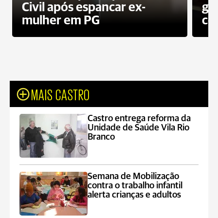
Civil após espancar ex-
gr
mulher em PG
co
MAIS CASTRO
Castro entrega reforma da
Unidade de Saúde Vila Rio
Branco
Semana de Mobilização
contra o trabalho infantil
alerta crianças e adultos