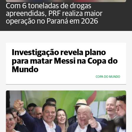
Com 6 toneladas de drogas
F
apreendidas, PRF realiza maior
p
operação no Paraná em 2026
Investigação revela plano
para matar Messi na Copa do
Mundo
COPA DO MUNDO