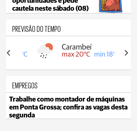
oportunidades e pede
cautela neste sábado (08)
PREVISÃO DO TEMPO
Carambeí
in 18°C
max 20°C
min 18°C
EMPREGOS
Trabalhe como montador de máquinas
em Ponta Grossa; confira as vagas desta
segunda