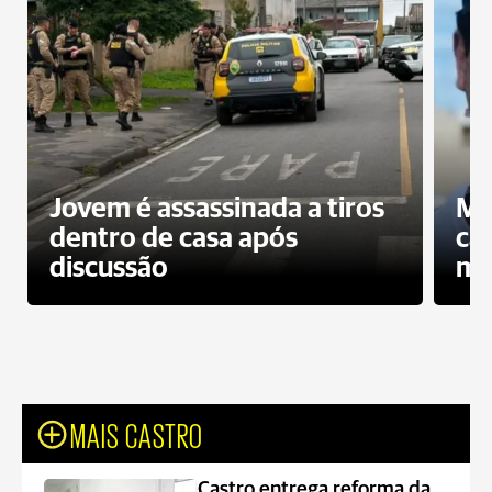
Jovem é assassinada a tiros
Mo
dentro de casa após
ca
discussão
mo
MAIS CASTRO
Castro entrega reforma da