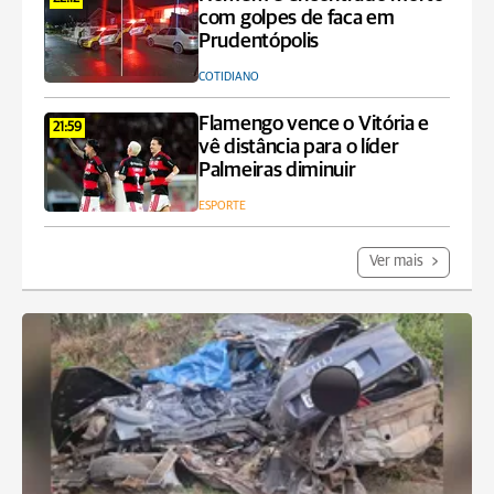
com golpes de faca em
Prudentópolis
COTIDIANO
Flamengo vence o Vitória e
21:59
vê distância para o líder
Palmeiras diminuir
ESPORTE
Ver mais