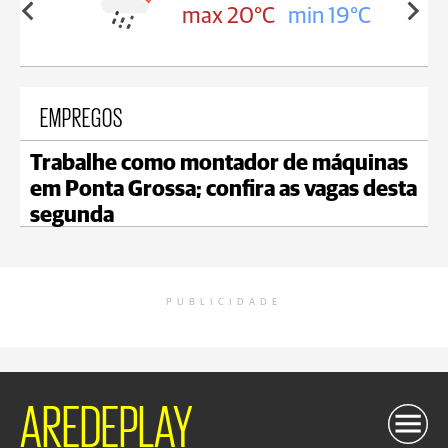
min 19°C
max 18°C
min 18°C
EMPREGOS
Trabalhe como montador de máquinas
em Ponta Grossa; confira as vagas desta
segunda
PUBLICIDADE
AREDEPLAY