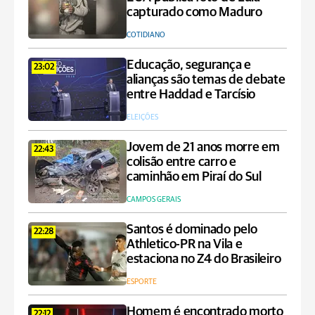
capturado como Maduro
COTIDIANO
Educação, segurança e
23:02
alianças são temas de debate
entre Haddad e Tarcísio
ELEIÇÕES
Jovem de 21 anos morre em
22:43
colisão entre carro e
caminhão em Piraí do Sul
CAMPOS GERAIS
Santos é dominado pelo
22:28
Athletico-PR na Vila e
estaciona no Z4 do Brasileiro
ESPORTE
Homem é encontrado morto
22:12