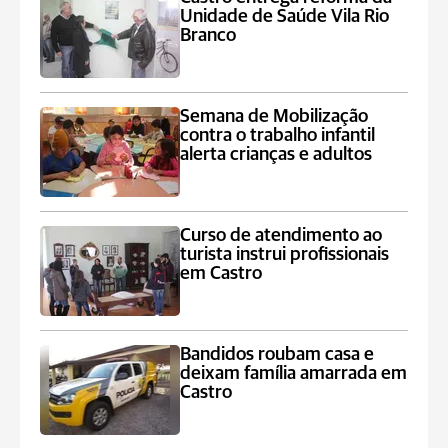
Unidade de Saúde Vila Rio
Branco
Semana de Mobilização
contra o trabalho infantil
alerta crianças e adultos
Curso de atendimento ao
turista instrui profissionais
em Castro
Bandidos roubam casa e
deixam família amarrada em
Castro