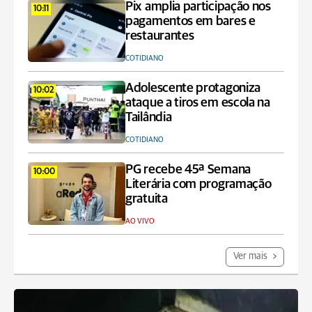
Pix amplia participação nos
10:11
pagamentos em bares e
restaurantes
COTIDIANO
Adolescente protagoniza
10:02
ataque a tiros em escola na
Tailândia
COTIDIANO
PG recebe 45ª Semana
10:00
Literária com programação
gratuita
AO VIVO
Ver mais