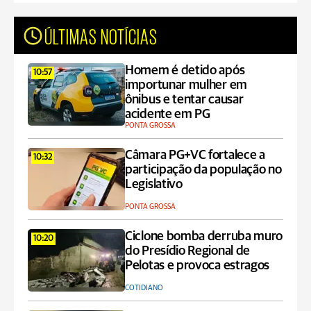
ÚLTIMAS NOTÍCIAS
Homem é detido após
10:57
importunar mulher em
ônibus e tentar causar
acidente em PG
PONTA GROSSA
Câmara PG+VC fortalece a
10:32
participação da população no
Legislativo
PONTA GROSSA
Ciclone bomba derruba muro
10:20
do Presídio Regional de
Pelotas e provoca estragos
COTIDIANO