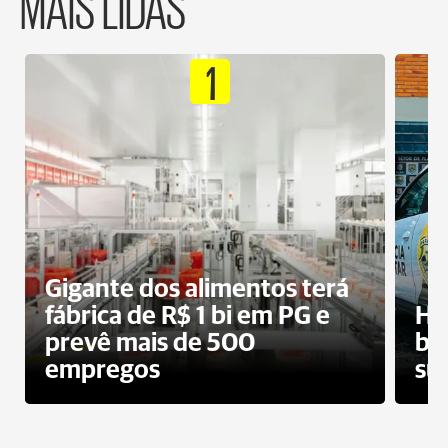
MAIS LIDAS
1
Gigante dos alimentos terá
fábrica de R$ 1 bi em PG e
Ho
prevê mais de 500
bo
empregos
su