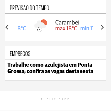
PREVISÃO DO TEMPO
Carambeí
in 18°C
max 18°C
min 17°C
EMPREGOS
Trabalhe como azulejista em Ponta
Grossa; confira as vagas desta sexta
PUBLICIDADE