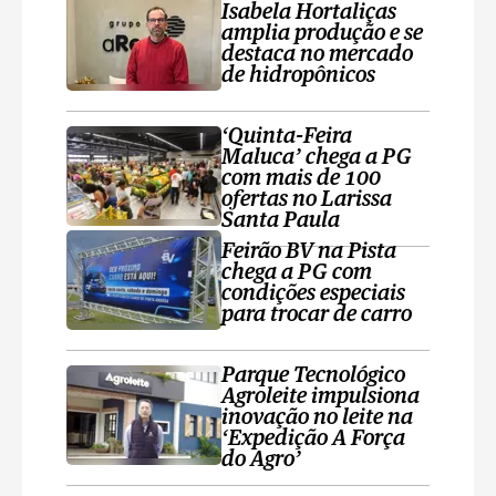
Isabela Hortaliças
amplia produção e se
destaca no mercado
de hidropônicos
‘Quinta-Feira
Maluca’ chega a PG
com mais de 100
ofertas no Larissa
Santa Paula
Feirão BV na Pista
chega a PG com
condições especiais
para trocar de carro
Parque Tecnológico
Agroleite impulsiona
inovação no leite na
‘Expedição A Força
do Agro’