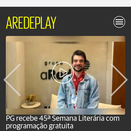
AREDEPLAY
PG recebe 45ª Semana Literária com
P
programação gratuita
t