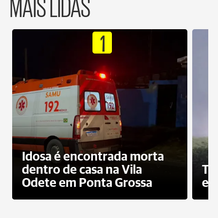
MAIS LIDAS
1
Idosa é encontrada morta
dentro de casa na Vila
To
Odete em Ponta Grossa
e 