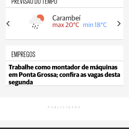
PREVISÃO DO TEMPO
Carambeí
in 18°C
max 20°C
min 18°C
EMPREGOS
Trabalhe como montador de máquinas
em Ponta Grossa; confira as vagas desta
segunda
PUBLICIDADE