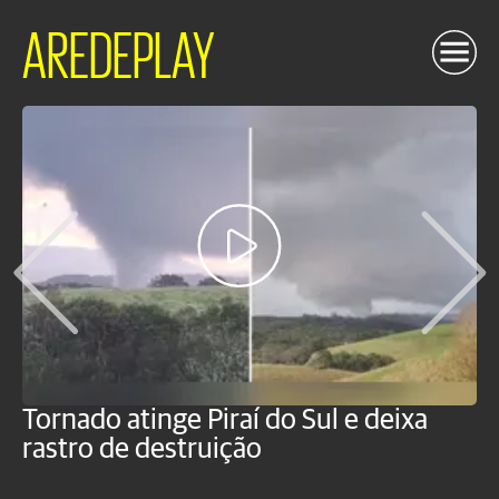
AREDEPLAY
Tornado atinge Piraí do Sul e deixa
H
rastro de destruição
C
m