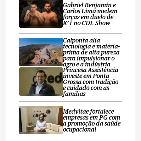
Gabriel Benjamin e
Carlos Lima medem
forças em duelo de
K’1 no CDL Show
Calponta alia
tecnologia e matéria-
prima de alta pureza
para impulsionar o
agro e a indústria
Princesa Assistência
investe em Ponta
Grossa com tradição
e cuidado com as
famílias
Medvitae fortalece
empresas em PG com
a promoção da saúde
ocupacional