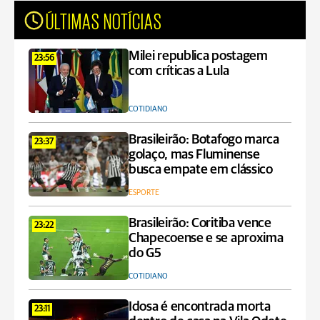
ÚLTIMAS NOTÍCIAS
Milei republica postagem
23:56
com críticas a Lula
COTIDIANO
Brasileirão: Botafogo marca
23:37
golaço, mas Fluminense
busca empate em clássico
ESPORTE
Brasileirão: Coritiba vence
23:22
Chapecoense e se aproxima
do G5
COTIDIANO
Idosa é encontrada morta
23:11