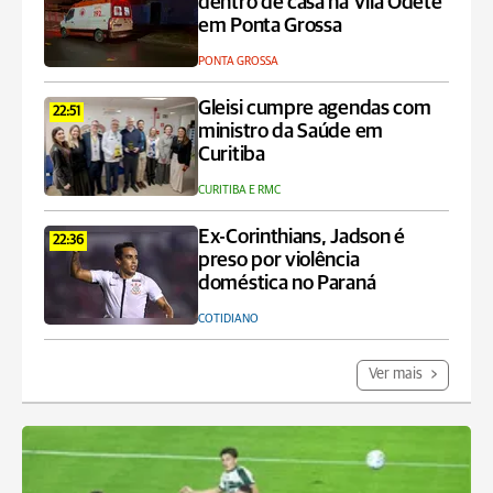
dentro de casa na Vila Odete
em Ponta Grossa
PONTA GROSSA
Gleisi cumpre agendas com
22:51
ministro da Saúde em
Curitiba
CURITIBA E RMC
Ex-Corinthians, Jadson é
22:36
preso por violência
doméstica no Paraná
COTIDIANO
Ver mais