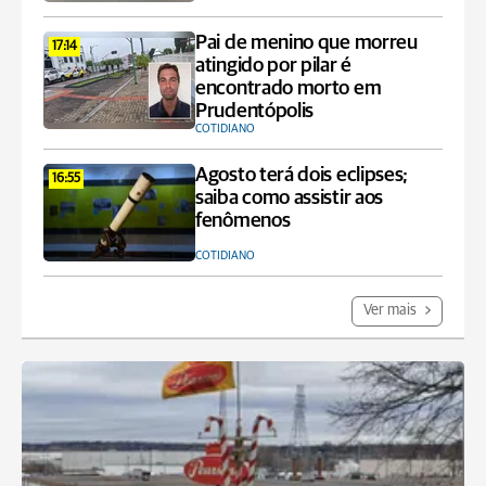
Pai de menino que morreu
17:14
atingido por pilar é
encontrado morto em
Prudentópolis
COTIDIANO
Agosto terá dois eclipses;
16:55
saiba como assistir aos
fenômenos
COTIDIANO
Ver mais