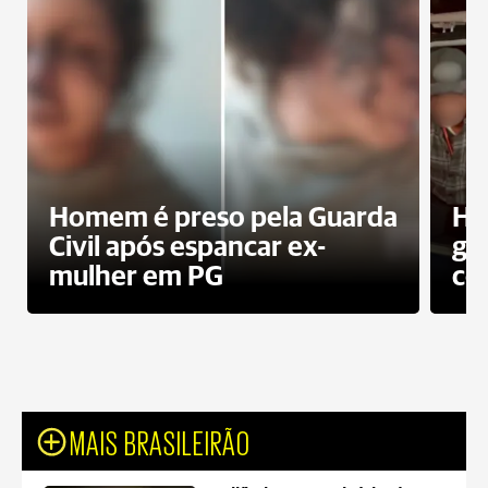
Homem é preso pela Guarda
Ho
Civil após espancar ex-
gr
mulher em PG
co
MAIS BRASILEIRÃO