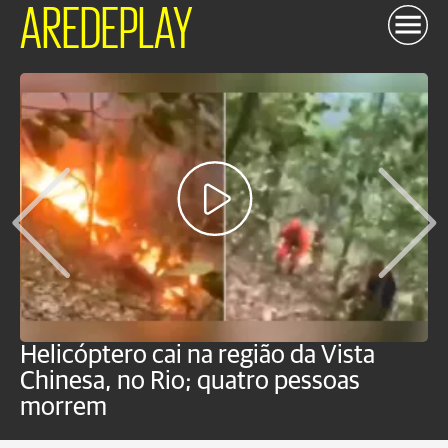
AREDEPLAY
Helicóptero cai na região da Vista
C
Chinesa, no Rio; quatro pessoas
a
morrem
o