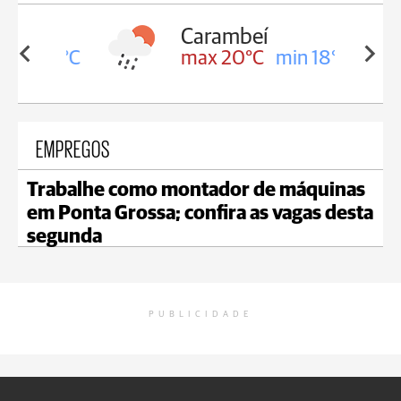
Carambeí
in 18°C
max 20°C
min 18°C
EMPREGOS
Trabalhe como montador de máquinas
em Ponta Grossa; confira as vagas desta
segunda
PUBLICIDADE