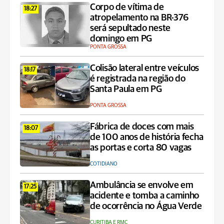
Corpo de vítima de
18:27
atropelamento na BR-376
será sepultado neste
domingo em PG
PONTA GROSSA
Colisão lateral entre veículos
18:17
é registrada na região do
Santa Paula em PG
PONTA GROSSA
Fábrica de doces com mais
18:07
de 100 anos de história fecha
as portas e corta 80 vagas
COTIDIANO
Ambulância se envolve em
17:25
acidente e tomba a caminho
de ocorrência no Água Verde
CURITIBA E RMC