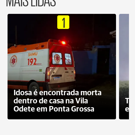
1
Idosa é encontrada morta
dentro de casa na Vila
To
Odete em Ponta Grossa
e 