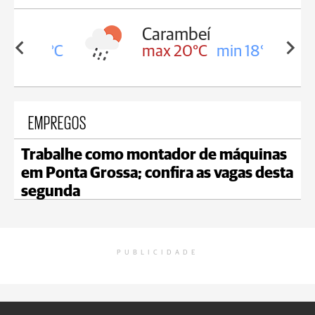
Carambeí
in 18°C
max 20°C
min 18°C
EMPREGOS
Trabalhe como montador de máquinas
em Ponta Grossa; confira as vagas desta
segunda
PUBLICIDADE