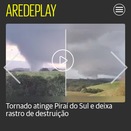
AREDEPLAY
Tornado atinge Piraí do Sul e deixa
H
rastro de destruição
C
m