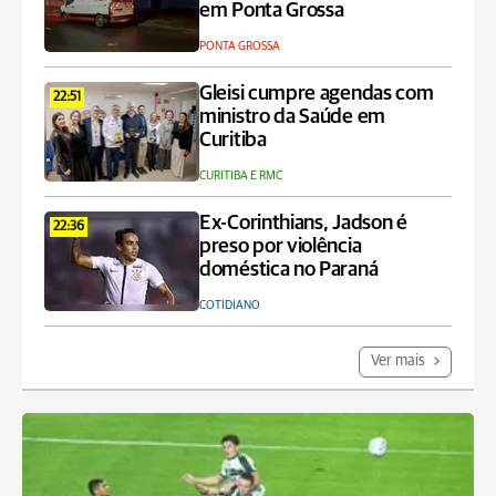
em Ponta Grossa
PONTA GROSSA
Gleisi cumpre agendas com
22:51
ministro da Saúde em
Curitiba
CURITIBA E RMC
Ex-Corinthians, Jadson é
22:36
preso por violência
doméstica no Paraná
COTIDIANO
Ver mais