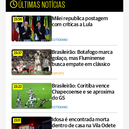
ÚLTIMAS NOTÍCIAS
Milei republica postagem
23:56
com críticas a Lula
COTIDIANO
Brasileirão: Botafogo marca
23:37
golaço, mas Fluminense
busca empate em clássico
ESPORTE
Brasileirão: Coritiba vence
23:22
Chapecoense e se aproxima
do G5
COTIDIANO
Idosa é encontrada morta
23:11
dentro de casa na Vila Odete