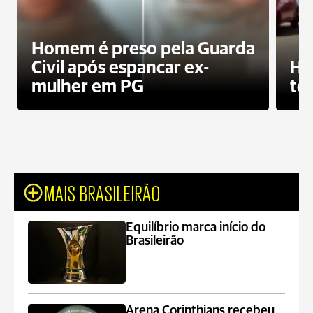
Homem é preso pela Guarda
Civil após espancar ex-
Ho
mulher em PG
te
MAIS BRASILEIRÃO
Equilíbrio marca início do
Brasileirão
Arena Corinthians recebeu