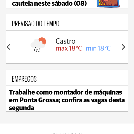
cautela neste sábado (08)
PREVISÃO DO TEMPO
Carambeí
in 18°C
max 18°C
min 17°C
EMPREGOS
Trabalhe como montador de máquinas
em Ponta Grossa; confira as vagas desta
segunda