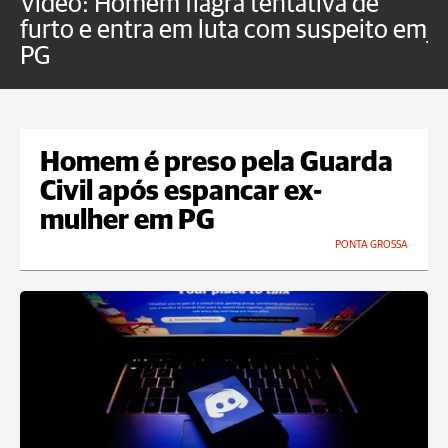
Vídeo: Homem flagra tentativa de
B
furto e entra em luta com suspeito em
j
PG
Homem é preso pela Guarda
Civil após espancar ex-
mulher em PG
PONTA GROSSA