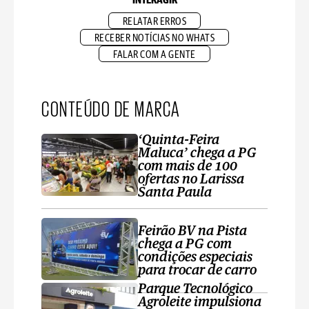
INTERAGIR
RELATAR ERROS
RECEBER NOTÍCIAS NO WHATS
FALAR COM A GENTE
CONTEÚDO DE MARCA
‘Quinta-Feira
Maluca’ chega a PG
com mais de 100
ofertas no Larissa
Santa Paula
Feirão BV na Pista
chega a PG com
condições especiais
para trocar de carro
Parque Tecnológico
Agroleite impulsiona