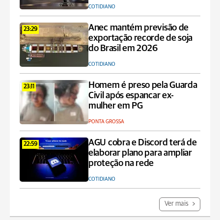
COTIDIANO
Anec mantém previsão de
23:29
exportação recorde de soja
do Brasil em 2026
COTIDIANO
Homem é preso pela Guarda
23:11
Civil após espancar ex-
mulher em PG
PONTA GROSSA
AGU cobra e Discord terá de
22:59
elaborar plano para ampliar
proteção na rede
COTIDIANO
Ver mais