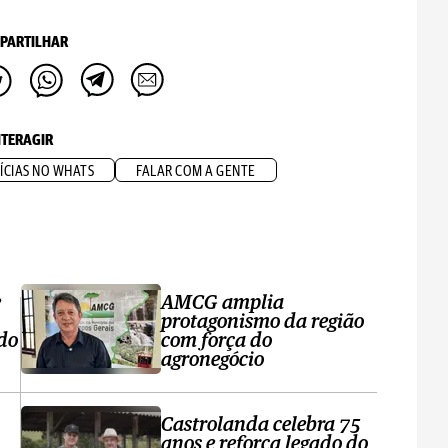
PARTILHAR
NTERAGIR
ÍCIAS NO WHATS
FALAR COM A GENTE
e
AMCG amplia
protagonismo da região
 do
com força do
agronegócio
Castrolanda celebra 75
anos e reforça legado do