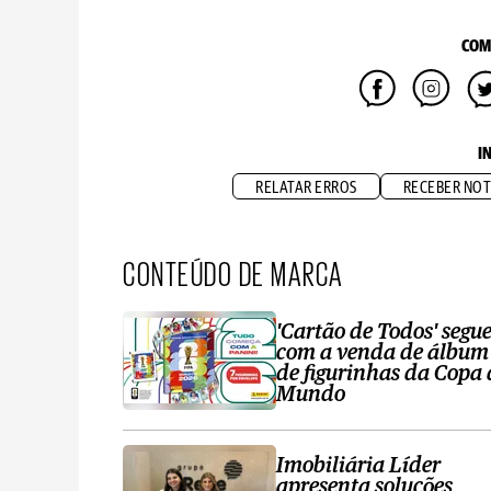
COM
I
RELATAR ERROS
RECEBER NOT
CONTEÚDO DE MARCA
'Cartão de Todos' segu
com a venda de álbum
de figurinhas da Copa
Mundo
Imobiliária Líder
apresenta soluções