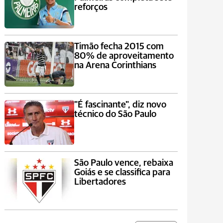
reforços
Timão fecha 2015 com
80% de aproveitamento
na Arena Corinthians
"É fascinante", diz novo
técnico do São Paulo
São Paulo vence, rebaixa
Goiás e se classifica para
Libertadores