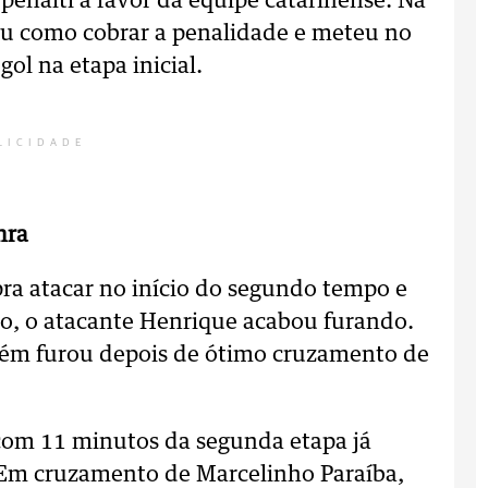
nalti à favor da equipe catarinense. Na
ou como cobrar a penalidade e meteu no
ol na etapa inicial.
LICIDADE
nra
ra atacar no início do segundo tempo e
go, o atacante Henrique acabou furando.
bém furou depois de ótimo cruzamento de
 com 11 minutos da segunda etapa já
 Em cruzamento de Marcelinho Paraíba,