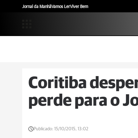
Jornal da Manhã
Vamos Ler
Viver Bem
Coritiba desper
perde para o Jo
Publicado:
15/10/2015, 13:02