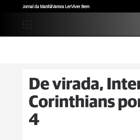
Jornal da Manhã
Vamos Ler
Viver Bem
De virada, Inte
Corinthians por 
4