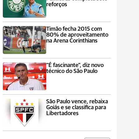
reforços
Timão fecha 2015 com
80% de aproveitamento
na Arena Corinthians
"É fascinante", diz novo
técnico do São Paulo
São Paulo vence, rebaixa
Goiás e se classifica para
Libertadores