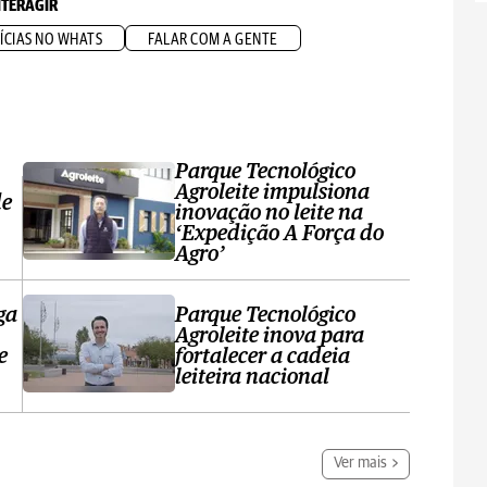
NTERAGIR
ÍCIAS NO WHATS
FALAR COM A GENTE
Parque Tecnológico
Agroleite impulsiona
de
inovação no leite na
‘Expedição A Força do
Agro’
ga
Parque Tecnológico
Agroleite inova para
e
fortalecer a cadeia
leiteira nacional
Ver mais