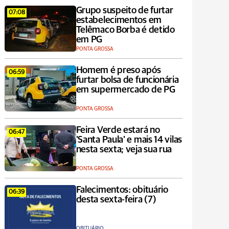
Grupo suspeito de furtar
07:08
estabelecimentos em
Telêmaco Borba é detido
em PG
PONTA GROSSA
Homem é preso após
06:59
furtar bolsa de funcionária
em supermercado de PG
PONTA GROSSA
Feira Verde estará no
06:47
'Santa Paula' e mais 14 vilas
nesta sexta; veja sua rua
PONTA GROSSA
Falecimentos: obituário
06:39
desta sexta-feira (7)
OBITUÁRIO