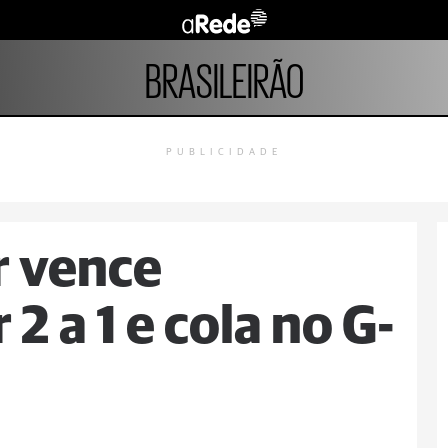
BRASILEIRÃO
PUBLICIDADE
r vence
2 a 1 e cola no G-