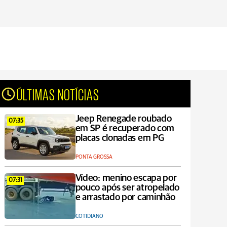
ÚLTIMAS NOTÍCIAS
Jeep Renegade roubado
07:35
em SP é recuperado com
placas clonadas em PG
PONTA GROSSA
Vídeo: menino escapa por
07:31
pouco após ser atropelado
e arrastado por caminhão
COTIDIANO