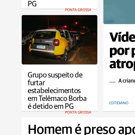
PG
PONTA GROSSA
Víde
por 
atro
por
Grupo suspeito de
A crian
furtar
estabelecimentos
em Telêmaco Borba
COTIDIANO
é detido em PG
PONTA GROSSA
Homem é preso após