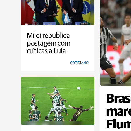
Milei republica
postagem com
críticas a Lula
COTIDIANO
Bras
marc
Flum