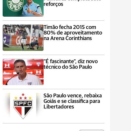
reforços
Timão fecha 2015 com
80% de aproveitamento
na Arena Corinthians
"É fascinante", diz novo
técnico do São Paulo
São Paulo vence, rebaixa
Goiás e se classifica para
Libertadores