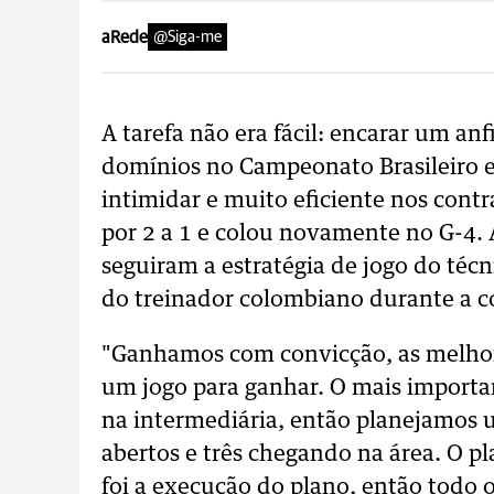
aRede
@Siga-me
A tarefa não era fácil: encarar um anf
domínios no Campeonato Brasileiro e
intimidar e muito eficiente nos contr
por 2 a 1 e colou novamente no G-4. 
seguiram a estratégia de jogo do técn
do treinador colombiano durante a c
"Ganhamos com convicção, as melhore
um jogo para ganhar. O mais importan
na intermediária, então planejamos u
abertos e três chegando na área. O p
foi a execução do plano, então todo o 