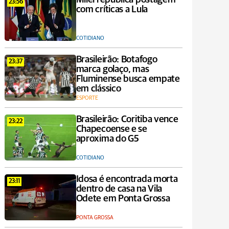
23:56
com críticas a Lula
COTIDIANO
Brasileirão: Botafogo
23:37
marca golaço, mas
Fluminense busca empate
em clássico
ESPORTE
Brasileirão: Coritiba vence
23:22
Chapecoense e se
aproxima do G5
COTIDIANO
Idosa é encontrada morta
23:11
dentro de casa na Vila
Odete em Ponta Grossa
PONTA GROSSA