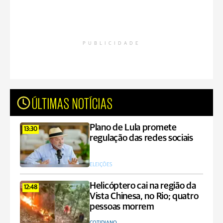
PUBLICIDADE
ÚLTIMAS NOTÍCIAS
Plano de Lula promete
13:30
regulação das redes sociais
ELEIÇÕES
Helicóptero cai na região da
12:48
Vista Chinesa, no Rio; quatro
pessoas morrem
COTIDIANO