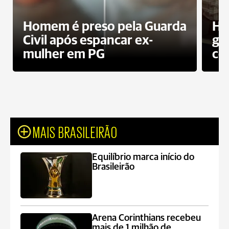
Homem é preso pela Guarda
Ho
Civil após espancar ex-
gr
mulher em PG
co
MAIS BRASILEIRÃO
Equilíbrio marca início do
Brasileirão
Arena Corinthians recebeu
mais de 1 milhão de