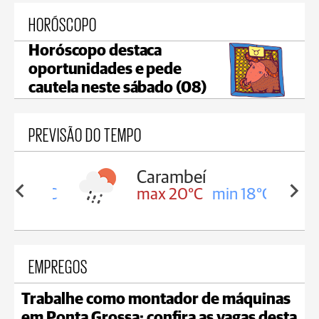
HORÓSCOPO
Horóscopo destaca
oportunidades e pede
cautela neste sábado (08)
PREVISÃO DO TEMPO
Carambeí
in 18°C
max 20°C
min 18°C
EMPREGOS
Trabalhe como montador de máquinas
em Ponta Grossa; confira as vagas desta