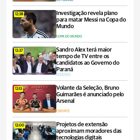
Investigação revela plano
12:38
para matar Messi na Copa do
Mundo
COPA DO MUNDO
Sandro Alex terá maior
12:37
tempo de TV entre os
candidatos ao Governo do
Paraná
ELEIÇÕES
Volante da Seleção, Bruno
12:13
Guimarães é anunciado pelo
Arsenal
ESPORTE
Projetos de extensão
12:00
aproximam moradores das
tecnologias digitais