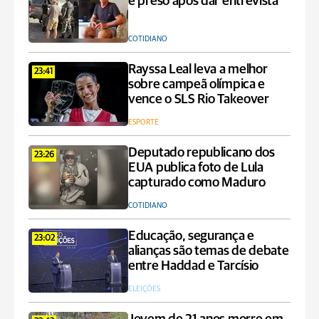
é preso após dar entrevista
COTIDIANO
Rayssa Leal leva a melhor
23:41
sobre campeã olímpica e
vence o SLS Rio Takeover
ESPORTE
Deputado republicano dos
23:26
EUA publica foto de Lula
capturado como Maduro
COTIDIANO
Educação, segurança e
23:02
alianças são temas de debate
entre Haddad e Tarcísio
ELEIÇÕES