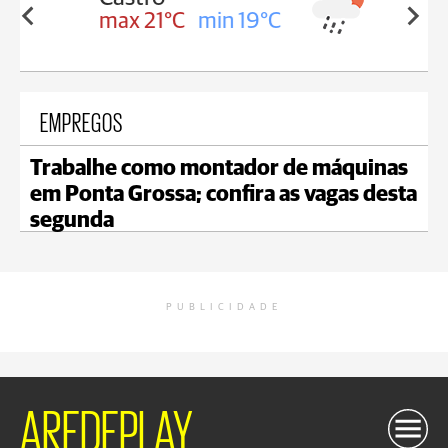
in 19°C
max 20°C
min 19°C
EMPREGOS
Trabalhe como montador de máquinas
em Ponta Grossa; confira as vagas desta
segunda
PUBLICIDADE
AREDEPLAY