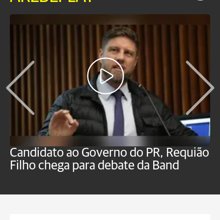
Candidato ao Governo do PR, Requião
S
Filho chega para debate da Band
p
B