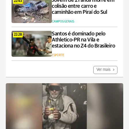
Jovem de 21 anos morre em
22:43
colisão entre carro e
caminhão em Piraí do Sul
CAMPOS GERAIS
Santos é dominado pelo
22:28
Athletico-PR na Vila e
estaciona no Z4 do Brasileiro
ESPORTE
Ver mais