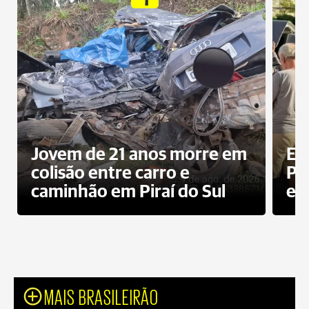
Jovem de 21 anos morre em
Ex
colisão entre carro e
Pe
caminhão em Piraí do Sul
en
MAIS BRASILEIRÃO