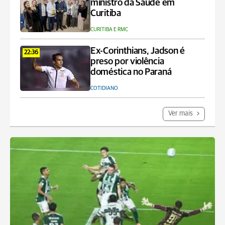
ministro da Saúde em
Curitiba
CURITIBA E RMC
Ex-Corinthians, Jadson é
22:36
preso por violência
doméstica no Paraná
COTIDIANO
Ver mais