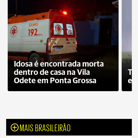
Idosa é encontrada morta
dentro de casa na Vila
To
Odete em Ponta Grossa
e 
MAIS BRASILEIRÃO