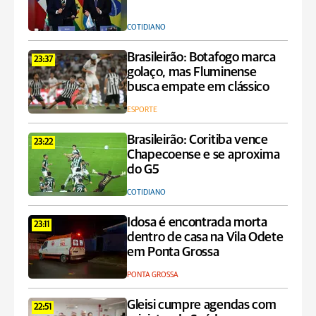
COTIDIANO
Brasileirão: Botafogo marca
23:37
golaço, mas Fluminense
busca empate em clássico
ESPORTE
Brasileirão: Coritiba vence
23:22
Chapecoense e se aproxima
do G5
COTIDIANO
Idosa é encontrada morta
23:11
dentro de casa na Vila Odete
em Ponta Grossa
PONTA GROSSA
Gleisi cumpre agendas com
22:51