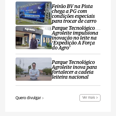
Feirão BV na Pista
chega a PG com
condições especiais
para trocar de carro
Parque Tecnológico
Agroleite impulsiona
inovação no leite na
‘Expedição A Força
do Agro’
Parque Tecnológico
Agroleite inova para
fortalecer a cadeia
leiteira nacional
Quero divulgar
Ver mais