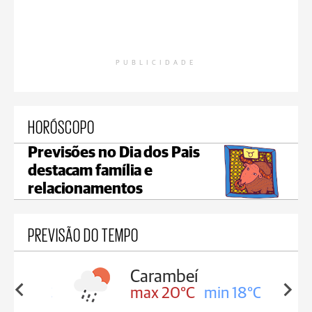
PUBLICIDADE
HORÓSCOPO
Previsões no Dia dos Pais
destacam família e
relacionamentos
PREVISÃO DO TEMPO
Carambeí
in 18°C
max 20°C
min 18°C