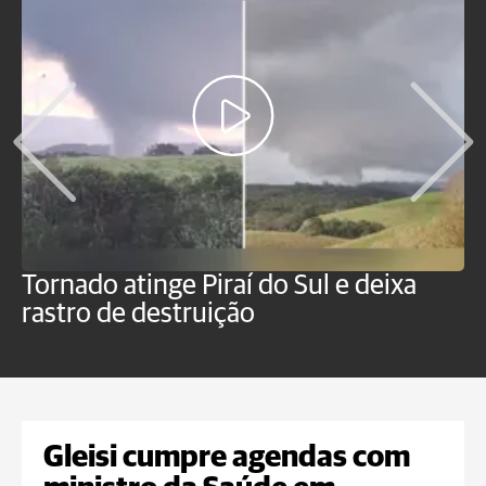
Tornado atinge Piraí do Sul e deixa
H
rastro de destruição
C
m
Gleisi cumpre agendas com