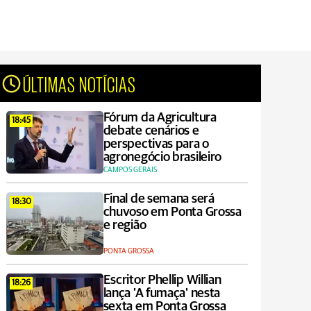
ÚLTIMAS NOTÍCIAS
Fórum da Agricultura
18:45
debate cenários e
perspectivas para o
agronegócio brasileiro
CAMPOS GERAIS
Final de semana será
18:30
chuvoso em Ponta Grossa
e região
PONTA GROSSA
Escritor Phellip Willian
18:26
lança 'A fumaça' nesta
sexta em Ponta Grossa