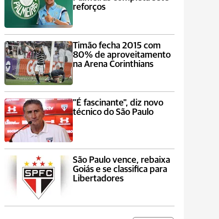
reforços
Timão fecha 2015 com
80% de aproveitamento
na Arena Corinthians
"É fascinante", diz novo
técnico do São Paulo
São Paulo vence, rebaixa
Goiás e se classifica para
Libertadores