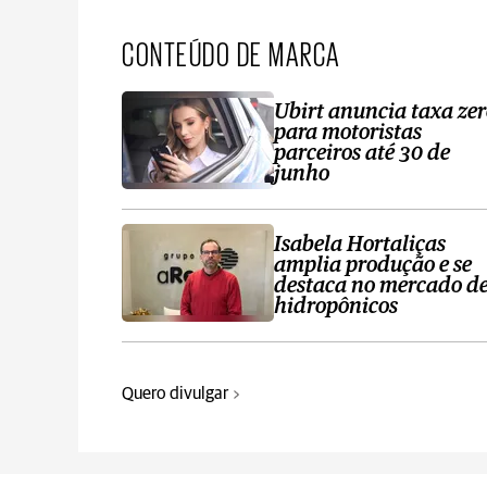
CONTEÚDO DE MARCA
Ubirt anuncia taxa ze
para motoristas
parceiros até 30 de
junho
Isabela Hortaliças
amplia produção e se
destaca no mercado d
hidropônicos
Quero divulgar