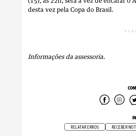
(15), às 22h, será a vez de encarar o
desta vez pela Copa do Brasil.
PUB
Informações da assessoria.
COM
I
RELATAR ERROS
RECEBER NOT