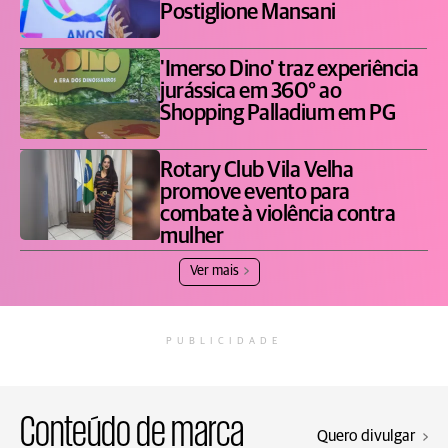
Postiglione Mansani
'Imerso Dino' traz experiência
jurássica em 360° ao
Shopping Palladium em PG
Rotary Club Vila Velha
promove evento para
combate à violência contra
mulher
Ver mais
PUBLICIDADE
Conteúdo de marca
Quero divulgar