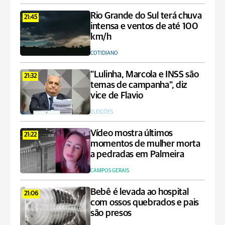
Rio Grande do Sul terá chuva
21:45
intensa e ventos de até 100
km/h
COTIDIANO
"Lulinha, Marcola e INSS são
21:32
temas de campanha", diz
vice de Flavio
ELEIÇÕES
Vídeo mostra últimos
21:22
momentos de mulher morta
a pedradas em Palmeira
CAMPOS GERAIS
Bebê é levada ao hospital
21:06
com ossos quebrados e pais
são presos