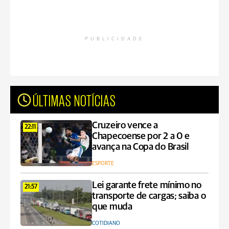
PUBLICIDADE
ÚLTIMAS NOTÍCIAS
Cruzeiro vence a
22:11
Chapecoense por 2 a 0 e
avança na Copa do Brasil
ESPORTE
Lei garante frete mínimo no
21:57
transporte de cargas; saiba o
que muda
COTIDIANO