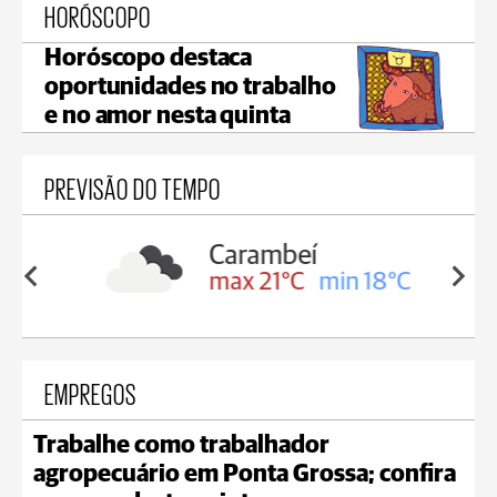
HORÓSCOPO
Horóscopo destaca
oportunidades no trabalho
e no amor nesta quinta
PREVISÃO DO TEMPO
Carambeí
in 19°C
max 21°C
min 18°C
EMPREGOS
Trabalhe como trabalhador
agropecuário em Ponta Grossa; confira