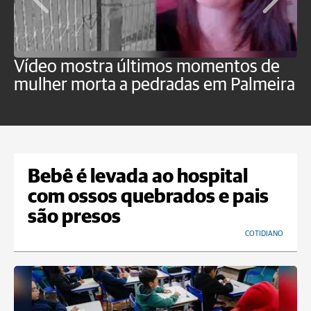
Vídeo mostra últimos momentos de
"
mulher morta a pedradas em Palmeira
c
U
Bebê é levada ao hospital
com ossos quebrados e pais
são presos
COTIDIANO