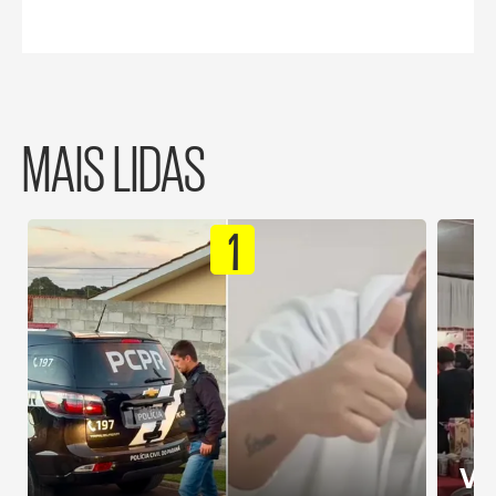
MAIS LIDAS
1
Ví