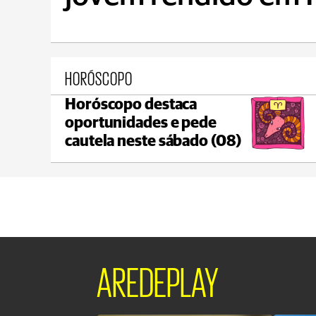
HORÓSCOPO
Horóscopo destaca
Ponta Grossa
oportunidades e pede
max 17°C
min 17°C
cautela neste sábado (08)
AREDEPLAY