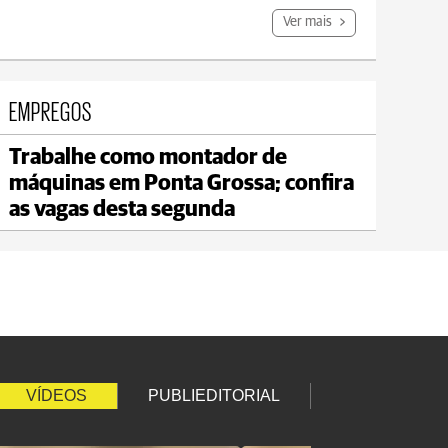
Ver mais
EMPREGOS
Trabalhe como montador de
Carambeí
máquinas em Ponta Grossa; confira
max 18°C
min 17°C
as vagas desta segunda
VÍDEOS
PUBLIEDITORIAL