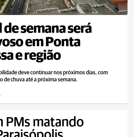
l de semana será
voso em Ponta
sa e região
bilidade deve continuar nos próximos dias, com
ão de chuva até a próxima semana.
A
m PMs matando
araisópolis