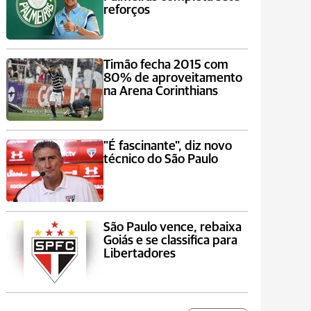
reforços
Timão fecha 2015 com
80% de aproveitamento
na Arena Corinthians
"É fascinante", diz novo
técnico do São Paulo
São Paulo vence, rebaixa
Goiás e se classifica para
Libertadores