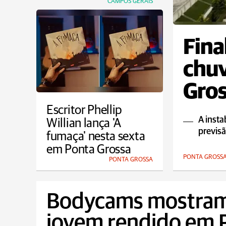
CAMPOS GERAIS
Fina
chu
Gros
Escritor Phellip
A insta
Willian lança 'A
previs
fumaça' nesta sexta
em Ponta Grossa
PONTA GROSS
PONTA GROSSA
Bodycams mostra
jovem rendido em P