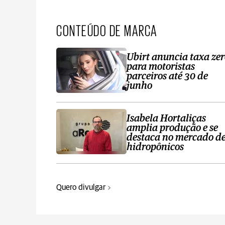
CONTEÚDO DE MARCA
Ubirt anuncia taxa ze
para motoristas
parceiros até 30 de
junho
Isabela Hortaliças
amplia produção e se
destaca no mercado d
hidropônicos
Quero divulgar