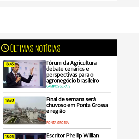
ÚLTIMAS NOTÍCIAS
Fórum da Agricultura
18:45
debate cenários e
perspectivas para o
agronegócio brasileiro
CAMPOS GERAIS
Final de semana será
18:30
chuvoso em Ponta Grossa
e região
PONTA GROSSA
Escritor Phellip Willian
18:26