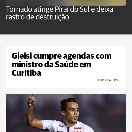
Tornado atinge Piraí do Sul e deixa
H
rastro de destruição
C
m
Gleisi cumpre agendas com
ministro da Saúde em
Curitiba
CURITIBA E RMC