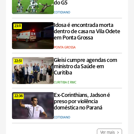
do G5
COTIDIANO
Idosa é encontrada morta
23:11
dentro de casa na Vila Odete
em Ponta Grossa
PONTA GROSSA
Gleisi cumpre agendas com
22:51
ministro da Saúde em
Curitiba
CURITIBA E RMC
Ex-Corinthians, Jadson é
22:36
preso por violência
doméstica no Paraná
COTIDIANO
Ver mais