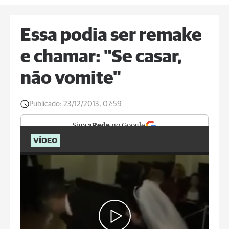
Essa podia ser remake
e chamar: "Se casar,
não vomite"
Publicado:
23/12/2013, 07:59
Siga
aRede
no Google
VÍDEO