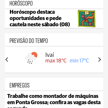
HORÓSCOPO
Horóscopo destaca
oportunidades e pede
cautela neste sábado (08)
PREVISÃO DO TEMPO
olis
Ivaí
in 16°C
max 18°C
min 17°C
EMPREGOS
Trabalhe como montador de máquinas
em Ponta Grossa; confira as vagas desta