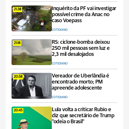
Inquérito da PF vai investigar
21:38
possível crime da Anac no
caso Voepass
COTIDIANO
RS: ciclone-bomba deixou
21:18
250 mil pessoas sem luz e
2,3 mil desalojados
COTIDIANO
Vereador de Uberlândia é
20:58
encontrado morto; PM
apreende adolescente
COTIDIANO
Lula volta a criticar Rubio e
20:45
diz que secretário de Trump
"odeia o Brasil"