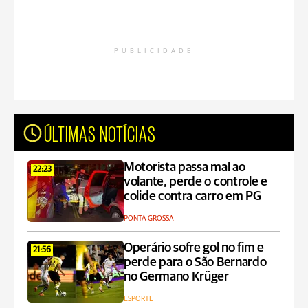
PUBLICIDADE
ÚLTIMAS NOTÍCIAS
Motorista passa mal ao
22:23
volante, perde o controle e
colide contra carro em PG
PONTA GROSSA
Operário sofre gol no fim e
21:56
perde para o São Bernardo
no Germano Krüger
ESPORTE