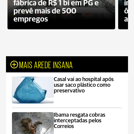
fábrica de R$ 1 bi em PG e
im
prevê mais de 500
ôn
empregos
ac
MAIS AREDE INSANA
Casal vai ao hospital após
usar saco plástico como
preservativo
Ibama resgata cobras
interceptadas pelos
Correios