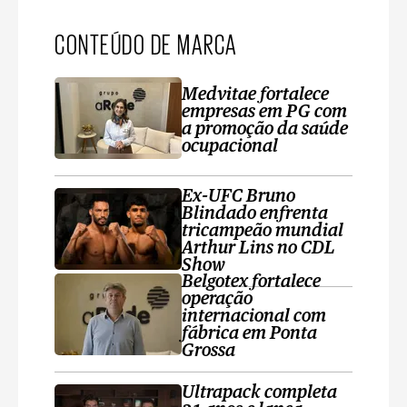
CONTEÚDO DE MARCA
Medvitae fortalece
empresas em PG com
a promoção da saúde
ocupacional
Ex-UFC Bruno
Blindado enfrenta
tricampeão mundial
Arthur Lins no CDL
Show
Belgotex fortalece
operação
internacional com
fábrica em Ponta
Grossa
Ultrapack completa