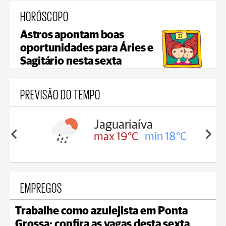
HORÓSCOPO
Astros apontam boas
oportunidades para Áries e
Sagitário nesta sexta
PREVISÃO DO TEMPO
a
Tibagi
in 18°C
max 19°C
min 18°C
EMPREGOS
Trabalhe como azulejista em Ponta
Grossa; confira as vagas desta sexta