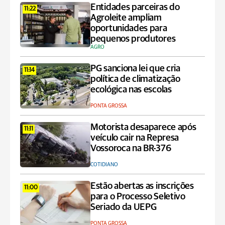
Entidades parceiras do
11:22
Agroleite ampliam
oportunidades para
pequenos produtores
AGRO
PG sanciona lei que cria
11:14
política de climatização
ecológica nas escolas
PONTA GROSSA
Motorista desaparece após
11:11
veículo cair na Represa
Vossoroca na BR-376
COTIDIANO
Estão abertas as inscrições
11:00
para o Processo Seletivo
Seriado da UEPG
PONTA GROSSA