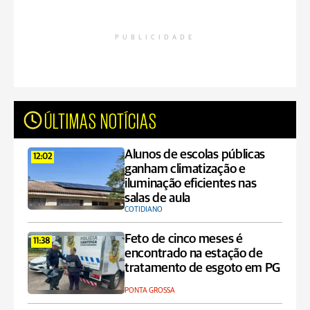
PUBLICIDADE
ÚLTIMAS NOTÍCIAS
Alunos de escolas públicas
12:02
ganham climatização e
iluminação eficientes nas
salas de aula
COTIDIANO
Feto de cinco meses é
11:38
encontrado na estação de
tratamento de esgoto em PG
PONTA GROSSA