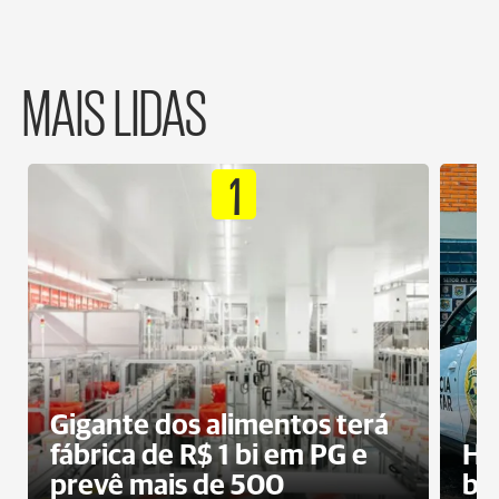
MAIS LIDAS
1
Gigante dos alimentos terá
fábrica de R$ 1 bi em PG e
Ho
prevê mais de 500
bo