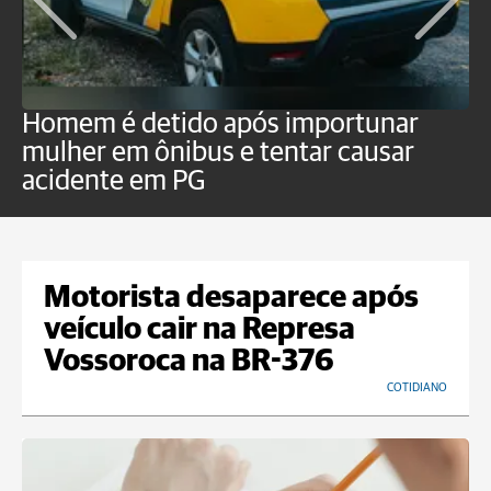
Homem é detido após importunar
P
mulher em ônibus e tentar causar
p
acidente em PG
Motorista desaparece após
veículo cair na Represa
Vossoroca na BR-376
COTIDIANO