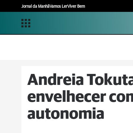
Jornal da Manhã
Vamos Ler
Viver Bem
Andreia Tokuta
envelhecer co
autonomia