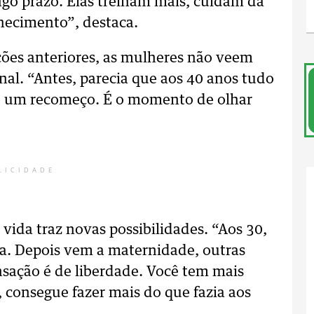
go prazo. Elas treinam mais, cuidam da
hecimento”, destaca.
ções anteriores, as mulheres não veem
al. “Antes, parecia que aos 40 anos tudo
o um recomeço. É o momento de olhar
LICIDADE
vida traz novas possibilidades. “Aos 30,
ra. Depois vem a maternidade, outras
nsação é de liberdade. Você tem mais
, consegue fazer mais do que fazia aos