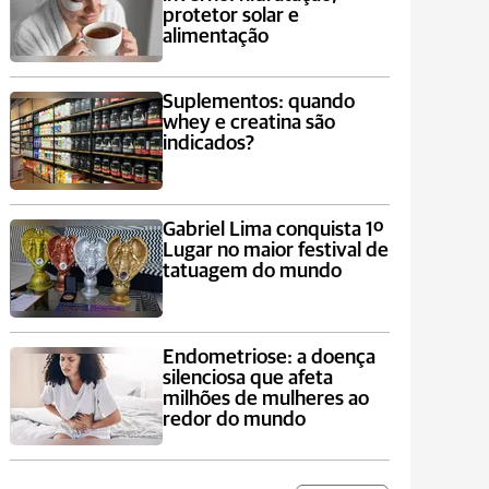
protetor solar e
alimentação
Suplementos: quando
whey e creatina são
indicados?
Gabriel Lima conquista 1º
Lugar no maior festival de
tatuagem do mundo
Endometriose: a doença
silenciosa que afeta
milhões de mulheres ao
redor do mundo