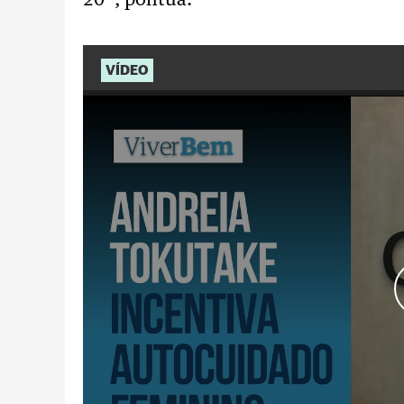
20”, pontua.
VÍDEO