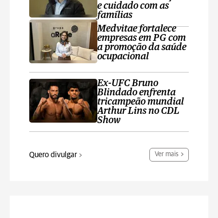
e cuidado com as
famílias
Medvitae fortalece
empresas em PG com
a promoção da saúde
ocupacional
Ex-UFC Bruno
Blindado enfrenta
tricampeão mundial
Arthur Lins no CDL
Show
Quero divulgar
Ver mais