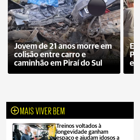
Jovem de 21 anos morre em
Ex
colisão entre carro e
Pe
caminhão em Piraí do Sul
en
MAIS VIVER BEM
Treinos voltados à
longevidade ganham
espaço e ajudam idosos a