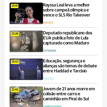
Rayssa Leal leva a melhor
23:41
sobre campeã olímpica e
vence o SLS Rio Takeover
ESPORTE
Deputado republicano dos
23:26
EUA publica foto de Lula
capturado como Maduro
COTIDIANO
Educação, segurança e
23:02
alianças são temas de debate
entre Haddad e Tarcísio
ELEIÇÕES
Jovem de 21 anos morre em
22:43
colisão entre carro e
caminhão em Piraí do Sul
CAMPOS GERAIS