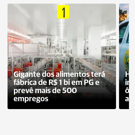
1
Gigante dos alimentos terá
Ho
fábrica de R$ 1 bi em PG e
im
prevê mais de 500
ôn
empregos
ac