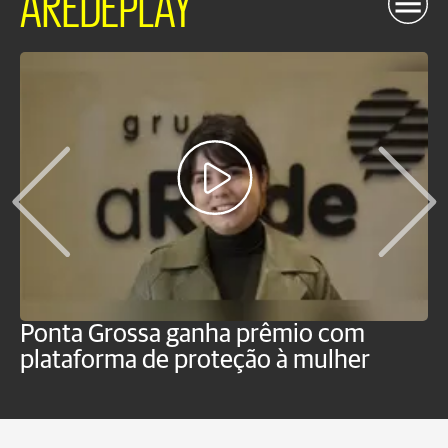
AREDEPLAY
Ponta Grossa ganha prêmio com
M
plataforma de proteção à mulher
m
n