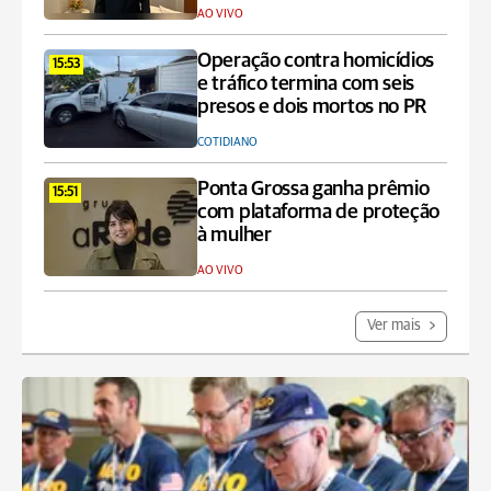
AO VIVO
Operação contra homicídios
15:53
e tráfico termina com seis
presos e dois mortos no PR
COTIDIANO
Ponta Grossa ganha prêmio
15:51
com plataforma de proteção
à mulher
AO VIVO
Ver mais