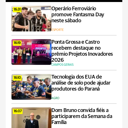
Operário Ferroviário
16:31
promove Fantasma Day
neste sábado
ESPORTE
Ponta Grossa e Castro
16:19
recebem destaque no
prêmio Projetos Inovadores
2026
CAMPOS GERAIS
Tecnologia dos EUA de
16:10
análise de solo pode ajudar
produtores do Paraná
AGRO
Dom Bruno convida fiéis a
16:07
participarem da Semana da
Família