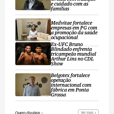
e cuidado com as
famílias
Medvitae fortalece
empresas em PG com
a promoção da saúde
ocupacional
Ex-UFC Bruno
Blindado enfrenta
tricampeão mundial
Arthur Lins no CDL
Show
Belgotex fortalece
operação
internacional com
fábrica em Ponta
Grossa
Quero divulgar
Ver mais