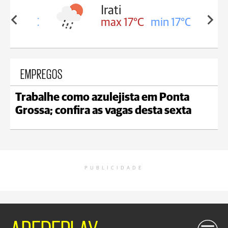
Irati
in 16°C
max 17°C
min 17°C
EMPREGOS
Trabalhe como azulejista em Ponta
Grossa; confira as vagas desta sexta
PUBLICIDADE