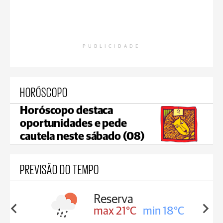
PUBLICIDADE
HORÓSCOPO
Horóscopo destaca
oportunidades e pede
cautela neste sábado (08)
PREVISÃO DO TEMPO
Irati
in 18°C
max 20°C
min 18°C