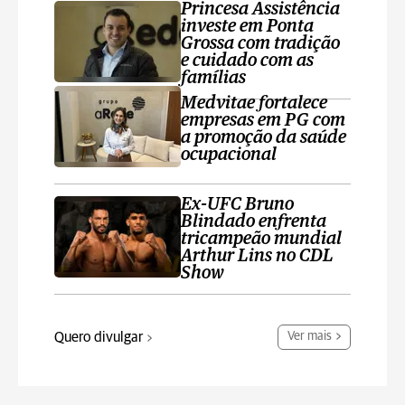
Princesa Assistência
investe em Ponta
Grossa com tradição
e cuidado com as
famílias
Medvitae fortalece
empresas em PG com
a promoção da saúde
ocupacional
Ex-UFC Bruno
Blindado enfrenta
tricampeão mundial
Arthur Lins no CDL
Show
Quero divulgar
Ver mais