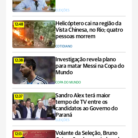
ELEIÇÕES
Helicóptero cai na região da
12:48
Vista Chinesa, no Rio; quatro
pessoas morrem
COTIDIANO
Investigação revela plano
12:38
para matar Messi na Copa do
Mundo
COPA DO MUNDO
Sandro Alex terá maior
12:37
tempo de TV entre os
candidatos ao Governo do
Paraná
ELEIÇÕES
Volante da Seleção, Bruno
12:13