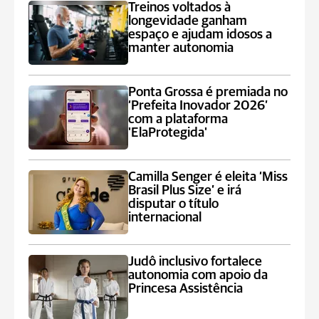
Treinos voltados à
longevidade ganham
espaço e ajudam idosos a
manter autonomia
Ponta Grossa é premiada no
‘Prefeita Inovador 2026’
com a plataforma
'ElaProtegida'
Camilla Senger é eleita ‘Miss
Brasil Plus Size’ e irá
disputar o título
internacional
Judô inclusivo fortalece
autonomia com apoio da
Princesa Assistência