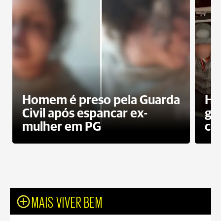
Homem é preso pela Guarda
Ho
Civil após espancar ex-
gr
mulher em PG
co
MAIS VIVER BEM