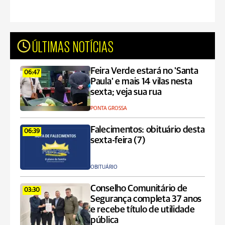
ÚLTIMAS NOTÍCIAS
Feira Verde estará no 'Santa
06:47
Paula' e mais 14 vilas nesta
sexta; veja sua rua
PONTA GROSSA
Falecimentos: obituário desta
06:39
sexta-feira (7)
OBITUÁRIO
Conselho Comunitário de
03:30
Segurança completa 37 anos
e recebe título de utilidade
pública