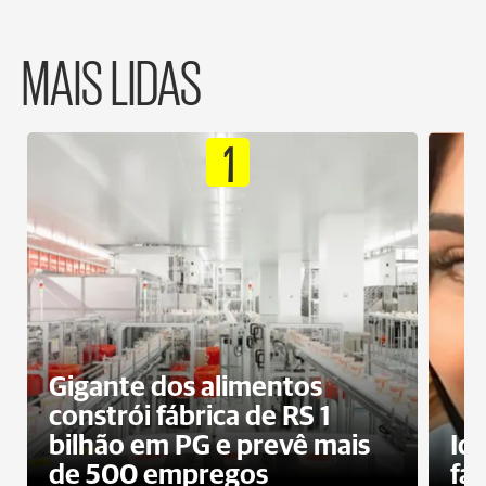
MAIS LIDAS
1
Gigante dos alimentos
constrói fábrica de RS 1
bilhão em PG e prevê mais
Id
de 500 empregos
fa