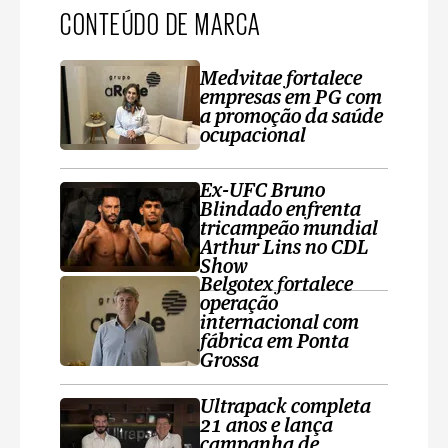
CONTEÚDO DE MARCA
Medvitae fortalece
empresas em PG com
a promoção da saúde
ocupacional
Ex-UFC Bruno
Blindado enfrenta
tricampeão mundial
Arthur Lins no CDL
Show
Belgotex fortalece
operação
internacional com
fábrica em Ponta
Grossa
Ultrapack completa
21 anos e lança
campanha de