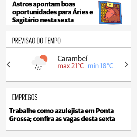
Astros apontam boas
oportunidades para Áries e
Sagitário nesta sexta
PREVISÃO DO TEMPO
Carambeí
in 18°C
max 21°C
min 18°C
EMPREGOS
Trabalhe como azulejista em Ponta
Grossa; confira as vagas desta sexta