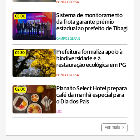
PONTA GROSSA
Sistema de monitoramento
03:00
da frota garante prêmio
estadual ao prefeito de Tibagi
CAMPOS GERAIS
Prefeitura formaliza apoio à
02:30
biodiversidade e à
restauração ecológica em PG
PONTA GROSSA
Planalto Select Hotel prepara
02:00
café da manhã especial para
o Dia dos Pais
MIX
Ver mais