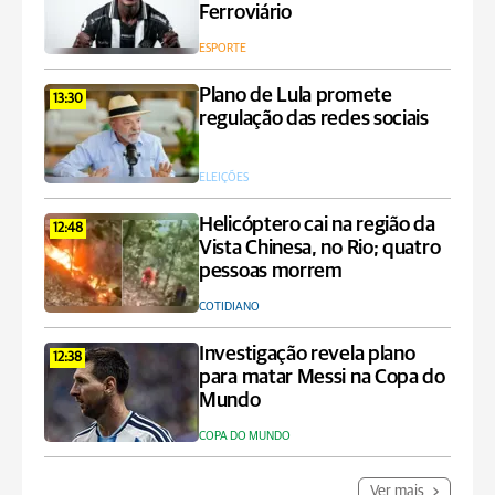
Ferroviário
ESPORTE
Plano de Lula promete
13:30
regulação das redes sociais
ELEIÇÕES
Helicóptero cai na região da
12:48
Vista Chinesa, no Rio; quatro
pessoas morrem
COTIDIANO
Investigação revela plano
12:38
para matar Messi na Copa do
Mundo
COPA DO MUNDO
Ver mais