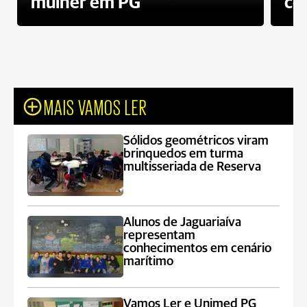
mulher em PG
co
MAIS VAMOS LER
Sólidos geométricos viram
brinquedos em turma
multisseriada de Reserva
Alunos de Jaguariaíva
representam
conhecimentos em cenário
marítimo
Vamos Ler e Unimed PG