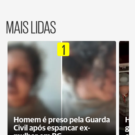
MAIS LIDAS
1
Homem é preso pela Guarda
Ho
Civil após espancar ex-
gr