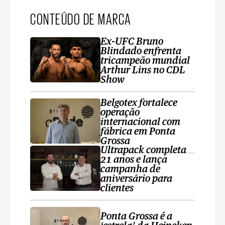
CONTEÚDO DE MARCA
Ex-UFC Bruno
Blindado enfrenta
tricampeão mundial
Arthur Lins no CDL
Show
Belgotex fortalece
operação
internacional com
fábrica em Ponta
Grossa
Ultrapack completa
21 anos e lança
campanha de
aniversário para
clientes
Ponta Grossa é a