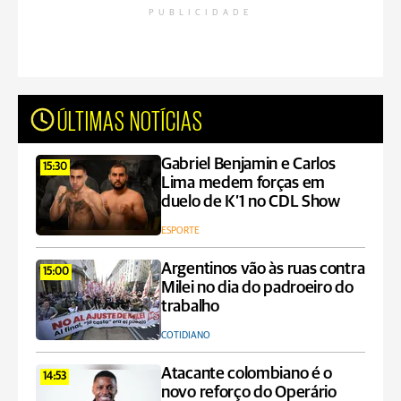
PUBLICIDADE
ÚLTIMAS NOTÍCIAS
Gabriel Benjamin e Carlos
15:30
Lima medem forças em
duelo de K’1 no CDL Show
ESPORTE
Argentinos vão às ruas contra
15:00
Milei no dia do padroeiro do
trabalho
COTIDIANO
Atacante colombiano é o
14:53
novo reforço do Operário