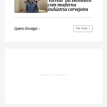
‘estrela’ da Heineken
com moderna
indústria cervejeira
Quero divulgar
Ver mais
PUBLICIDADE