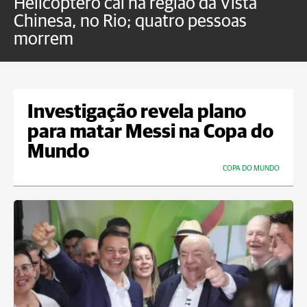
Helicóptero cai na região da Vista
C
Chinesa, no Rio; quatro pessoas
a
morrem
o
Investigação revela plano
para matar Messi na Copa do
Mundo
COPA DO MUNDO