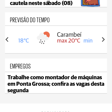
cautela neste sábado (08)
PREVISÃO DO TEMPO
Carambeí
in 18°C
max 20°C
min 18°C
EMPREGOS
Trabalhe como montador de máquinas
em Ponta Grossa; confira as vagas desta
segunda