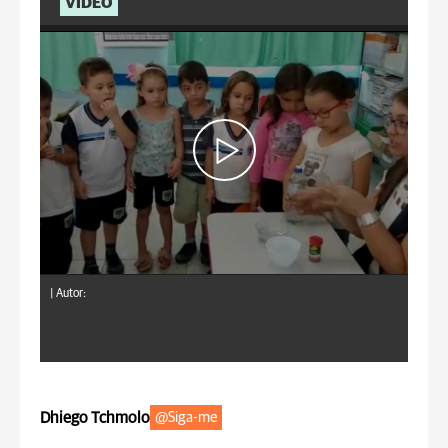
VÍDEO
|
Autor:
Dhiego Tchmolo
@Siga-me