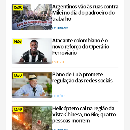
Argentinos vão às ruas contra
15:00
Milei no dia do padroeiro do
trabalho
COTIDIANO
Atacante colombiano é o
14:53
novo reforço do Operário
Ferroviário
ESPORTE
Plano de Lula promete
13:30
regulação das redes sociais
ELEIÇÕES
Helicóptero cai na região da
12:48
Vista Chinesa, no Rio; quatro
pessoas morrem