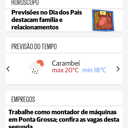
HORÓSCOPO
Previsões no Dia dos Pais
destacam família e
relacionamentos
PREVISÃO DO TEMPO
Carambeí
in 18°C
max 20°C
min 18°C
EMPREGOS
Trabalhe como montador de máquinas
em Ponta Grossa; confira as vagas desta
segunda