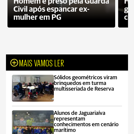
Homem é preso pela Guarda
Ho
Civil após espancar ex-
gr
mulher em PG
co
MAIS VAMOS LER
Sólidos geométricos viram
brinquedos em turma
multisseriada de Reserva
Alunos de Jaguariaíva
representam
conhecimentos em cenário
marítimo