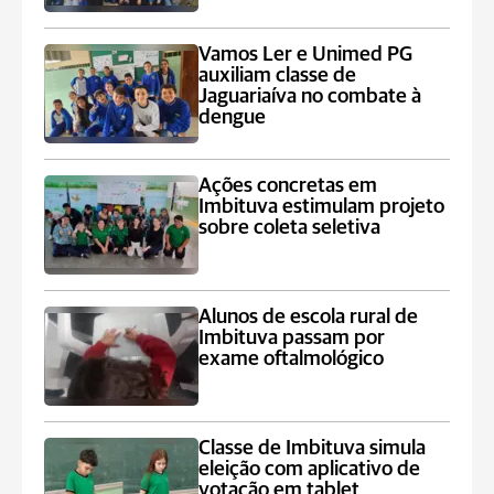
Vamos Ler e Unimed PG
auxiliam classe de
Jaguariaíva no combate à
dengue
Ações concretas em
Imbituva estimulam projeto
sobre coleta seletiva
Alunos de escola rural de
Imbituva passam por
exame oftalmológico
Classe de Imbituva simula
eleição com aplicativo de
votação em tablet