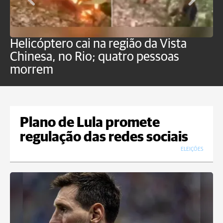
Helicóptero cai na região da Vista
C
Chinesa, no Rio; quatro pessoas
a
morrem
o
Plano de Lula promete
regulação das redes sociais
ELEIÇÕES