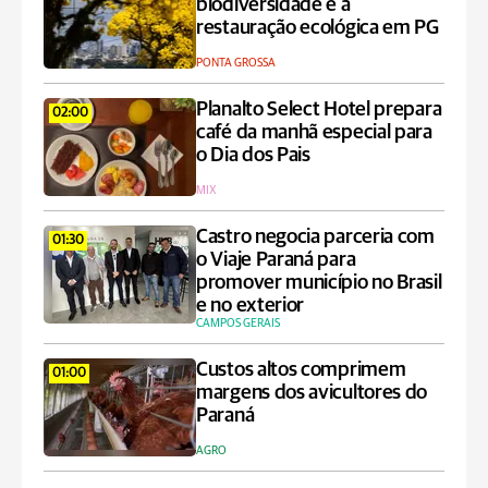
biodiversidade e à
restauração ecológica em PG
PONTA GROSSA
Planalto Select Hotel prepara
02:00
café da manhã especial para
o Dia dos Pais
MIX
Castro negocia parceria com
01:30
o Viaje Paraná para
promover município no Brasil
e no exterior
CAMPOS GERAIS
Custos altos comprimem
01:00
margens dos avicultores do
Paraná
AGRO