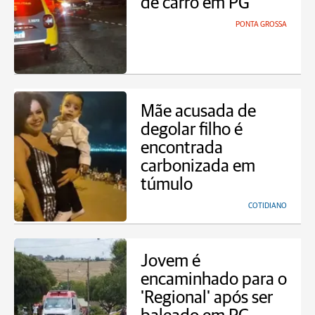
de carro em PG
PONTA GROSSA
Mãe acusada de
degolar filho é
encontrada
carbonizada em
túmulo
COTIDIANO
Jovem é
encaminhado para o
'Regional' após ser