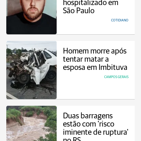
hospitalizado em
São Paulo
COTIDIANO
Homem morre após
tentar matar a
esposa em Imbituva
CAMPOS GERAIS
Duas barragens
estão com 'risco
iminente de ruptura'
no RS