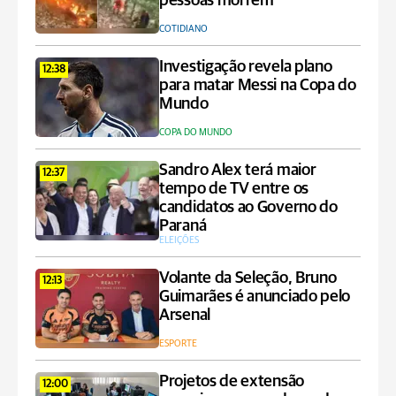
pessoas morrem
COTIDIANO
Investigação revela plano
12:38
para matar Messi na Copa do
Mundo
COPA DO MUNDO
Sandro Alex terá maior
12:37
tempo de TV entre os
candidatos ao Governo do
Paraná
ELEIÇÕES
Volante da Seleção, Bruno
12:13
Guimarães é anunciado pelo
Arsenal
ESPORTE
Projetos de extensão
12:00