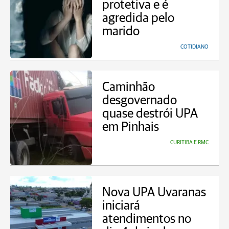
protetiva e é
agredida pelo
marido
COTIDIANO
Caminhão
desgovernado
quase destrói UPA
em Pinhais
CURITIBA E RMC
Nova UPA Uvaranas
iniciará
atendimentos no