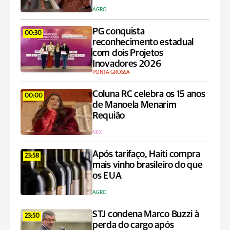
AGRO
PG conquista
00:30
reconhecimento estadual
com dois Projetos
Inovadores 2026
PONTA GROSSA
Coluna RC celebra os 15 anos
00:00
de Manoela Menarim
Requião
MIX
Após tarifaço, Haiti compra
23:58
mais vinho brasileiro do que
os EUA
AGRO
STJ condena Marco Buzzi à
23:50
perda do cargo após